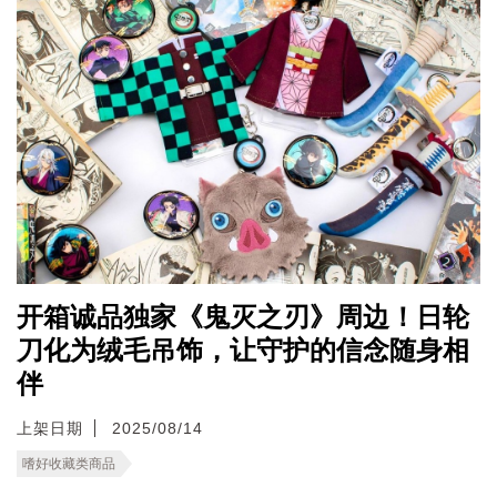
开箱诚品独家《鬼灭之刃》周边！日轮
刀化为绒毛吊饰，让守护的信念随身相
伴
上架日期
2025/08/14
嗜好收藏类商品