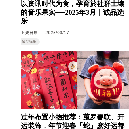
以资讯时代为食，孕育於社群土壤
的音乐果实──2025年3月｜诚品选
乐
上架日期
2025/03/17
诚品选乐
过年布置小物推荐：蒐罗春联、开
运装饰，年节迎春「蛇」麽好运都