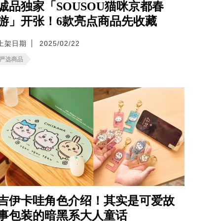
诚品独家「SOUSOU猫咪京都春
游」开张！6款亮点商品先收藏
上架日期
2025/02/22
严选商品
吉伊卡哇角色介绍！其实是可爱故
事包装的暗黑系大人童话