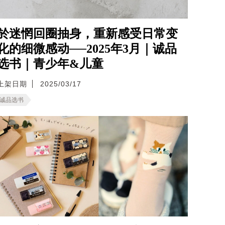
於迷惘回圈抽身，重新感受日常变
化的细微感动──2025年3月｜诚品
选书｜青少年&儿童
上架日期
2025/03/17
诚品选书