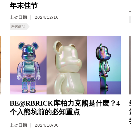
年末佳节
上架日期
2024/12/16
严选商品
BE@RBRICK库柏力克熊是什麽？4
个入熊坑前的必知重点
上架日期
2024/10/30