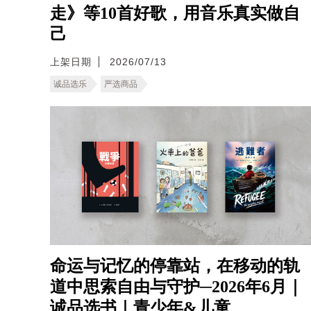
走》等10首好歌，用音乐真实做自
己
上架日期
2026/07/13
诚品选乐
严选商品
命运与记忆的停靠站，在移动的轨
道中思索自由与守护─2026年6月｜
诚品选书｜青少年&儿童