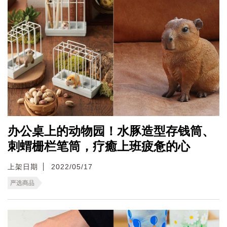
办公桌上的动物园！水豚造型存钱筒、
刺蝟栅栏笔筒，疗癒上班疲惫的心
上架日期
2022/05/17
严选商品