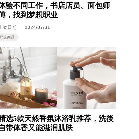
体验不同工作，书店店员、面包师
傅，找到梦想职业
上架日期
2024/07/31
严选商品
精选5款天然香氛沐浴乳推荐，洗後
自带体香又能滋润肌肤