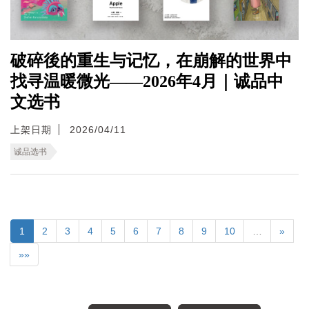
破碎後的重生与记忆，在崩解的世界中
找寻温暖微光——2026年4月｜诚品中
文选书
上架日期
2026/04/11
诚品选书
1
2
3
4
5
6
7
8
9
10
…
»
»»