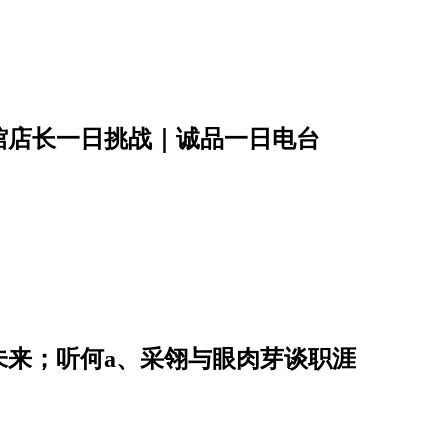
馆店长一日挑战｜诚品一日电台
未来；听何a、采翎与眼肉芽谈职涯