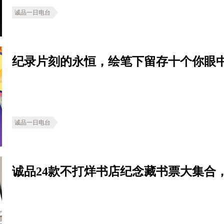
诚品一日电台
纪录片刻的永恒，绘笔下留存十个你眼
诚品一日电台
诚品24款不打烊书店纪念藏书票大集合