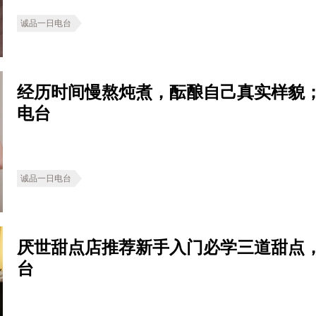
诚品一日电台
经历时间慢熬炖煮，酝酿自己真实样貌
电台
诚品一日电台
厌世甜点店推荐新手入门必学三道甜点
台