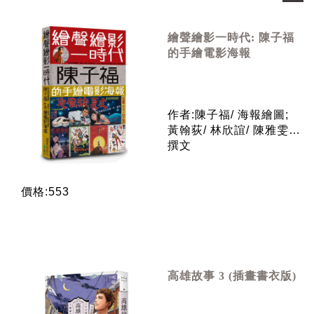
繪聲繪影一時代: 陳子福
的手繪電影海報
作者:陳子福/ 海報繪圖;
黃翰荻/ 林欣誼/ 陳雅雯/
撰文
價格:553
高雄故事 3 (插畫書衣版)