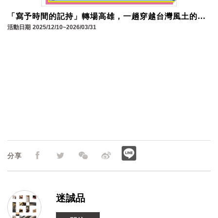
「寫予時間的記持」轉場高雄，一趟穿越台灣風土的文
學慢板！
活動日期
2025/12/10~2026/03/31
分享
迷誠品