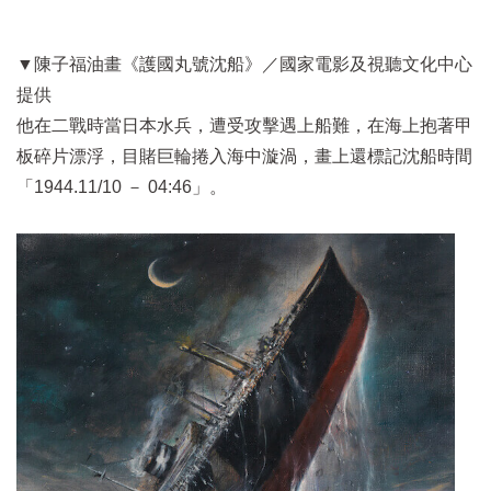
▼陳子福油畫《護國丸號沈船》／
國家電影及視聽文化中心
提供
他在二戰時當日本水兵，遭受攻擊遇上船難，在海上抱著甲
板碎片漂浮，目賭巨輪捲入海中漩渦，畫上還標記沈船時間
「1944.11/10 － 04:46」。