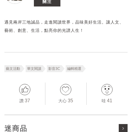
關注
【2025 SR】《進烤箱的好日子》暨《不吠》《小碎肉
末》新書分享會｜小說家 李佳穎｜高雄場
活動日期
2025/08/17~2025/08/17
遇見兩岸三地誠品，走進閱讀世界，品味美好生活。讓人文、
藝術、創意、生活，點亮你的光譜人生！
藝文活動
華文閱讀
影音3C
編輯精選
37
35
41
讚
大心
哇
迷商品