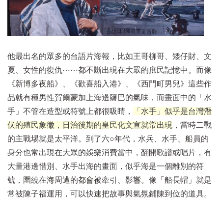
他最出名的眾多的台語片海報，比如王哥柳哥、矮仔財、文
夏、女性的復仇⋯⋯都不斷出現在大眾的庶民記憶中。而像
《新博多夜船》、《歡喜船入港》、《西門町男兒》這些作
品就有種男性賀爾蒙加上海邊鹽巴的氣味，而畫面中的「水
手」不管在造型或符號上都很吸睛，
「水手」似乎是台灣潛
伏的殖民象徵，日治後期的皇民化文宣就常出現
，當時二戰
的主戰埸就是太平洋。到了六○年代，水兵、水手、船員的
身分也常出現在大眾的娛樂消費當中，翻開歌譜或唱片，有
大量港邊惜別、水手出海的畫面，似乎海是一個離別的符
號，圍繞在海周遭的都會被牽引、影響。像「船長帽」就是
常被陳子福運用，可以快速把故事與氣氛鋪陳到位的道具。