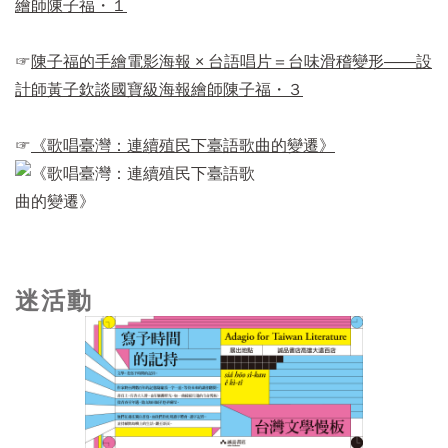
繪師陳子福・１
☞
陳子福的手繪電影海報 × 台語唱片＝台味滑稽變形——設
計師黃子欽談國寶級海報繪師陳子福・３
☞
《歌唱臺灣：連續殖民下臺語歌曲的變遷》
迷活動