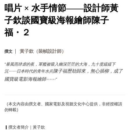
唱片 × 水手情節——設計師黃
子欽談國寶級海報繪師陳子
福・２
黃子欽（裝幀設計師）
撰文
“暴風雨肆虐的夜，軍艦被吸入幽深茫茫的大海，九十度緩緩下
陳子福歷劫歸來，無心插柳，成了
沉⋯⋯日本時代的青年水兵
國寶級電影海報繪師⋯⋯
“
｛本文內容由撰文者、國家電影及視聽文化中心提供，非經授權請
勿轉載｝
▎撰文者簡介｜黃子欽