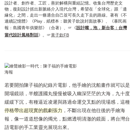
設計者、創作者、工匠，善於解構與重組記憶。收集台灣歷史文
物，復刻設計抓出新脈絡介入現代台灣，希望在「全球化」跟「邊
緣化」之間，走出一條適合自己並可長久走下去的路線。著有《不
連續記憶體》《Play．紙標本：聽黃子欽說封面故事》、《暴民画
報：島國青年俱樂部》（合著）、☞《
設計嘴，泡．新台客：台灣
當代設計風格對話
》。☞
黃子欽FB
若要開拍陳子福的紀錄片電影，他手繪的沈船畫作就可以是
開場鏡頭，半艘護國丸慢慢被吸入幽深茫茫的大海，九十度
緩緩下沉，有種逼近凌遲與路過命運交叉點的現場感，這種
停格帶出超現實的戲劇張力
，不斷出現在他往後的手繪海
報，像一道道想像的燭光，點燃透明清澈的鏡面，將台灣台
語電影的手工業靈光展現出來。