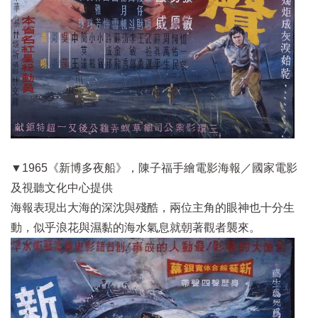
▼1965《新博多夜船》，陳子福手繪電影海報／
國家電影
及視聽文化中心
提供
海報表現出大海的深沈與殘酷，兩位主角的眼神也十分生
動，似乎浪花與濕黏的海水氣息就朝著觀者襲來。