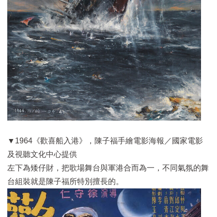
▼1964《歡喜船入港》，陳子福手繪電影海報／
國家電影
及視聽文化中心
提供
左下為矮仔財，把歌場舞台與軍港合而為一，不同氣氛的舞
台組裝就是陳子福所特別擅長的。