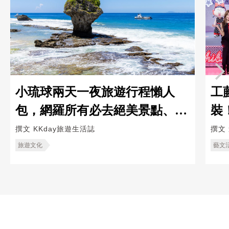
小琉球兩天一夜旅遊行程懶人
工
包，網羅所有必去絕美景點、戶
裝
外活動
原
撰文
KKday旅遊生活誌
撰文
旅遊文化
藝文