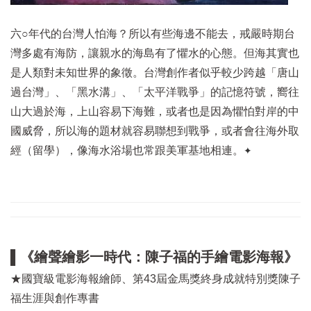
六○年代的台灣人怕海？所以有些海邊不能去，戒嚴時期台
灣多處有海防，讓親水的海島有了懼水的心態。但海其實也
是人類對未知世界的象徵。台灣創作者似乎較少跨越「唐山
過台灣」、「黑水溝」、「太平洋戰爭」的記憶符號，嚮往
山大過於海，上山容易下海難，或者也是因為懼怕對岸的中
國威脅，所以海的題材就容易聯想到戰爭，或者會往海外取
經（留學），像海水浴場也常跟美軍基地相連。
✦
▌《
繪聲繪影一時代：陳子福的手繪電影海報
》
★國寶級電影海報繪師、第43屆金馬獎終身成就特別獎陳子
福生涯與創作專書