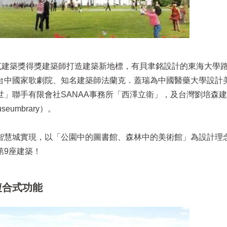
克建築獎得獎建築師打造建築新地標，有貝聿銘設計的東海大學
台中國家歌劇院、知名建築師法蘭克．蓋瑞為中國醫藥大學設計
」聯手有限會社SANAA事務所「西澤立衛」，及台灣劉培森
eumbrary）。
智慧城實現，以「公園中的圖書館、森林中的美術館」為設計理
第9座建築！
複合式功能