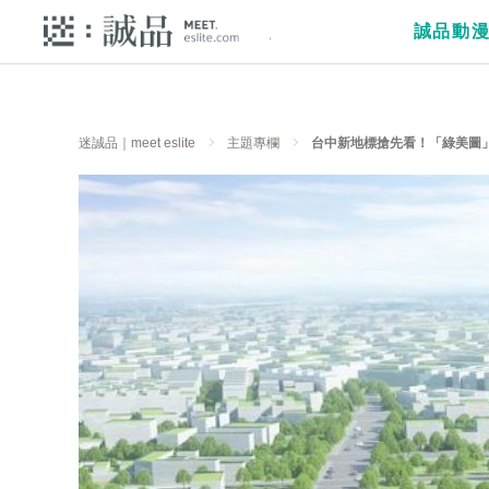
誠品動
迷誠品｜meet eslite
主題專欄
台中新地標搶先看！「綠美圖