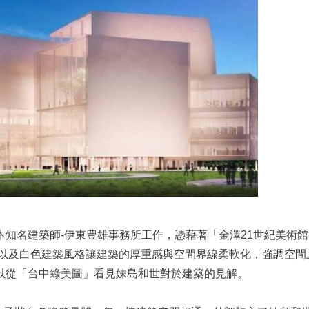
知名建築師-伊東豊雄事務所工作，憑藉著「金澤21世紀美術
，以及白色建築風格讓建築的厚重感與空間界線柔軟化，強調空間
以從「台中綠美圖」看見妹島和世對於建築的見解。