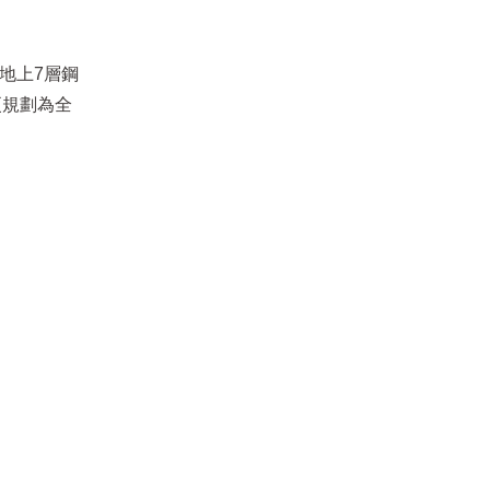
，地上7層鋼
更規劃為全