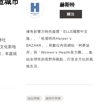
造城市
赫斯特
關注
擁有影響力時尚媒體「ELLE國際中文
版」、「哈潑時尚Harper’s
會社
BAZAAR」，和數位內容網站「柯夢波
的文化新地
丹」與「Women’s Health美力圈」，集
館，本篇就
結全球性的視野與觀點，打造全方位的風
格生活。
誠品專欄
赫斯特專欄