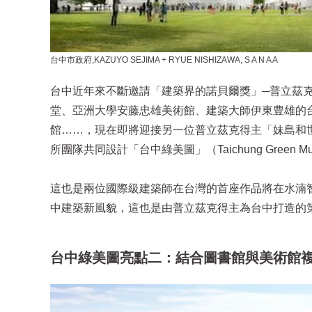
台中市政府,KAZUYO SEJIMA + RYUE NISHIZAWA, S A N A A​
台中近年來不斷邀請「建築界的諾貝爾獎」─普立茲
堂、亞洲大學安藤忠雄美術館、建築大師伊東豊雄的
館……，現在即將迎接另一位普立茲克得主「妹島和世
所團隊共同設計「台中綠美圖」（Taichung Green Mus
這也是兩位國際級建築師在台灣的首座作品將在水湳
中建築新風貌，這也是由普立茲克得主為台中打造的
台中綠美圖亮點二：結合圖書館與美術館