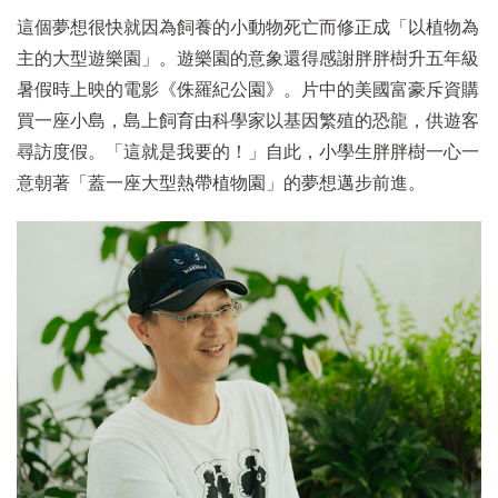
這個夢想很快就因為飼養的小動物死亡而修正成「以植物為
主的大型遊樂園」。遊樂園的意象還得感謝胖胖樹升五年級
暑假時上映的電影《侏羅紀公園》。片中的美國富豪斥資購
買一座小島，島上飼育由科學家以基因繁殖的恐龍，供遊客
尋訪度假。「這就是我要的！」自此，小學生胖胖樹一心一
意朝著「蓋一座大型熱帶植物園」的夢想邁步前進。