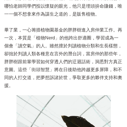
哪怕老師同學們投以懷疑的眼光，他只是埋頭拚命賺錢，唯
一一個不想拿來作為謀生之道的，是販售植物。
畢了業，一心籌措植物園基金的胖胖樹進入房仲業工作。再
一次，本質是「植物Nerd」的他跨出舒適圈，學習成為一
個會「讀空氣」的人。雖然擅於判讀植物分類和生長樣態，
卻拙於判讀人類各種意在言外的潛台詞，當房仲的那些年，
胖胖樹跟前輩學習如何穿透人們的迂迴話術，洞悉對方真正
意圖。這些「街頭智慧」將在日後助他跨越更多屏障，和不
同的人打交道，把夢想訴諸於世，爭取更多的夥伴支持和奧
援。