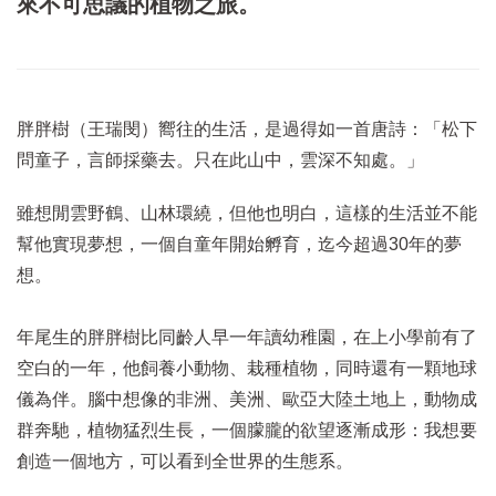
來不可思議的植物之旅。
胖胖樹（王瑞閔）嚮往的生活，是過得如一首唐詩：「松下
問童子，言師採藥去。只在此山中，雲深不知處。」
雖想閒雲野鶴、山林環繞，但他也明白，這樣的生活並不能
幫他實現夢想，一個自童年開始孵育，迄今超過30年的夢
想。
年尾生的胖胖樹比同齡人早一年讀幼稚園，在上小學前有了
空白的一年，他飼養小動物、栽種植物，同時還有一顆地球
儀為伴。腦中想像的非洲、美洲、歐亞大陸土地上，動物成
群奔馳，植物猛烈生長，一個朦朧的欲望逐漸成形：我想要
創造一個地方，可以看到全世界的生態系。