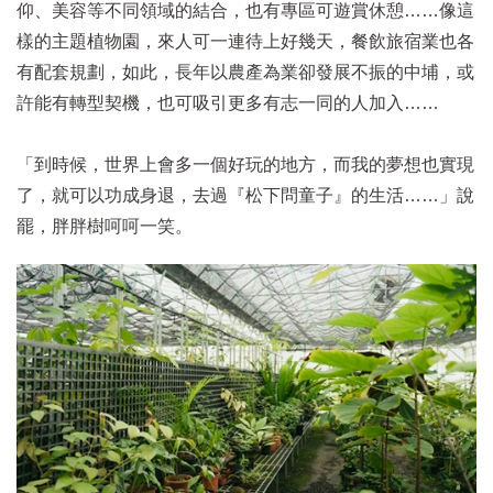
仰、美容等不同領域的結合，也有專區可遊賞休憩……像這
樣的主題植物園，來人可一連待上好幾天，餐飲旅宿業也各
有配套規劃，如此，長年以農產為業卻發展不振的中埔，或
許能有轉型契機，也可吸引更多有志一同的人加入……
「到時候，世界上會多一個好玩的地方，而我的夢想也實現
了，就可以功成身退，去過『松下問童子』的生活……」說
罷，胖胖樹呵呵一笑。