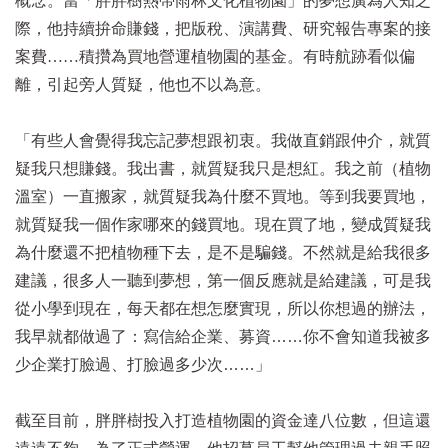
概念。當「胖胖樹熱帶雨林文化植物園」的夢想廣為人知之
際，他持續拚命賺錢，把版稅、演講費、研究報告專案的接
案費
……
積攢為買地營運植物園的基金。有時航跡看似偏
離，引起旁人質疑，他也不以為意。
「有些人會覺得我忘記夢想跟初衷。我做直銷跟仲介，就質
疑我只想賺錢。我出書，就質疑我只是想紅。我之前（植物
溫室）一直搬家，就質疑我為什麼不買地。等到我要買地，
就質疑我一個作家哪來的錢買地。現在買了地，變成質疑我
為什麼還不把植物種下去，是不是騙錢。不然就是給我很多
建議，很多人一聽到夢想，第一個反應就是給建議，可是我
從小學到現在，每天都在想怎麼實現，所以你想過的辦法，
我早就都做過了：寫信給企業、募資……你不會知道我被多
少企業打臉過、打臉過多少次……」
截至目前，胖胖樹投入打造植物園的資金達八位數，但這還