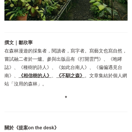
撰文｜鄒欣寧
在森林漫遊的採集者，閱讀者，寫字者。寫藝文也寫自然，
嘗試融二者於一爐。參與出版品有《打開雲門》、《咆哮
誌》、《種樹的詩人》、《如此台南人》、《偏偏遇見台
南》、
《相信樹的人》
、
《不馴之森》
。文章集結於個人網
站「沒用的森林」。
✦
關於《提案on the desk》