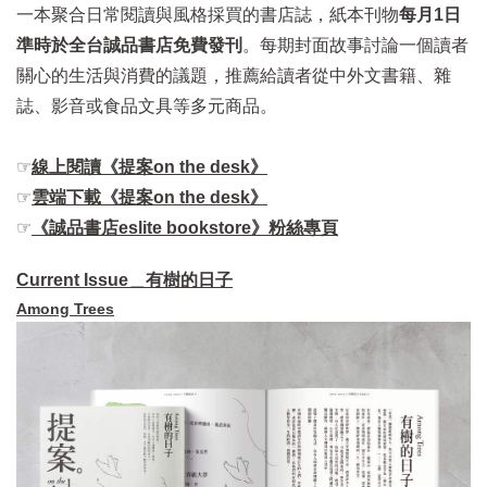
一本聚合日常閱讀與風格採買的書店誌，紙本刊物
每月1日
準時於全台誠品書店免費發刊
。每期封面故事討論一個讀者
關心的生活與消費的議題，推薦給讀者從中外文書籍、雜
誌、影音或食品文具等多元商品。
☞
線上閱讀《提案on the desk》
☞
雲端下載《提案on the desk》
☞
《誠品書店eslite bookstore》粉絲專頁
Current Issue＿有樹的日子
Among Trees