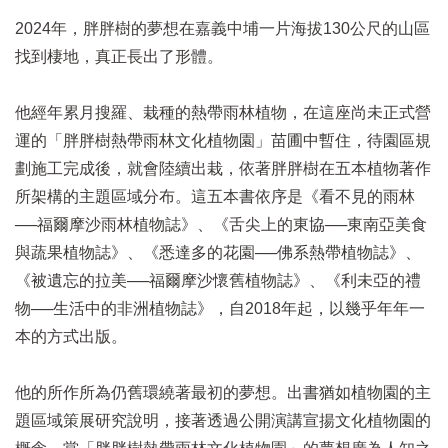
2024年，胖胖樹的夢想在嘉義中埔一片海拔130公尺的山區
找到棲地，真正長出了形體。
他經年累月搜羅、栽種的熱帶雨林植物，在這座尚未正式營
運的「胖胖樹熱帶雨林文化植物園」苗圃中暫住，待園區規
劃施工完成後，就會陸續出栽，依著胖胖樹在五本植物著作
所架構的主題區域分布。這五本書依序是《看不見的雨林
──福爾摩沙雨林植物誌》、《舌尖上的東協──東南亞美食
與蔬果植物誌》、《悉達多的花園──佛系熱帶植物誌》、
《被遺忘的拉美──福爾摩沙懷舊植物誌》、《利未亞的禮
物──生活中的非洲植物誌》，自2018年起，以幾乎年年一
本的方式出版。
他的所作所為仍舊環繞著最初的夢想。出書猶如植物園的主
題區域策展研究說明，接著透過公開演講宣揚文化植物園的