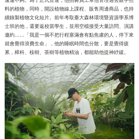
遠遠不夠。為了正式營運，他招募員工幫他管理過去親手照
料的植物，同時，開設植物線上課程、販售周邊商品，也持
續錄製植物文化短片。前年考取臺大森林環境暨資源學系博
士班的他，還要返校當學生，並用空檔接受大量訪問、演講
邀約……「我是一個不把行程塞滿會有點焦慮的人，停下來
就會覺得浪費生命」，他的睡眠時間也分散，要是覺得疲
累，樟科、桉樹、茶樹等植物精油，都能助他提神紓緩。