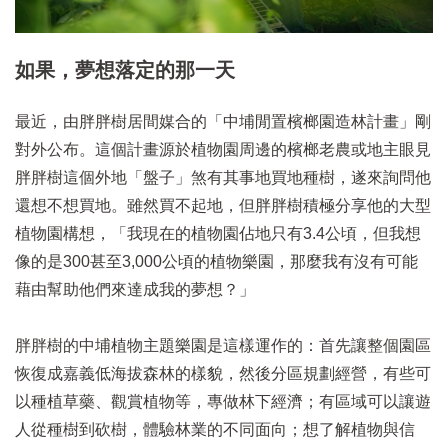
如果，夢想落定的那一天
最近，由胖胖樹居間媒合的「中埔閒置檳榔園造林計畫」剛
對外公布。這個計畫源於植物園周邊的檳榔老農或地主眼見
胖胖樹這個外地「盤子」煞有其事地買地種樹，遂來詢問他
還想不想買地。雖然買不起地，但胖胖樹積極分享他的大型
植物園構想，「我現在的植物園佔地只有3.4公頃，但我想
像的是300甚至3,000公頃的植物樂園，那麼我有沒有可能
藉由幫助他們來達成我的夢想？」
胖胖樹的中埔植物主題樂園是這樣運作的：首先讓整個園區
恢復成嘉義低海拔森林的樣貌，然後分區規劃經營，有些可
以種植草藥、觀賞植物等，專做林下經濟；有區域可以讓遊
人從種樹到砍樹，體驗林業的不同面向；想了解植物與信