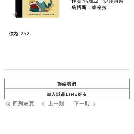
作者:瑪麗亞．伊莎貝爾．
桑切斯．維格拉
價格:252
聯絡我們
加入誠品LINE好友
回列表頁
上一則
下一則