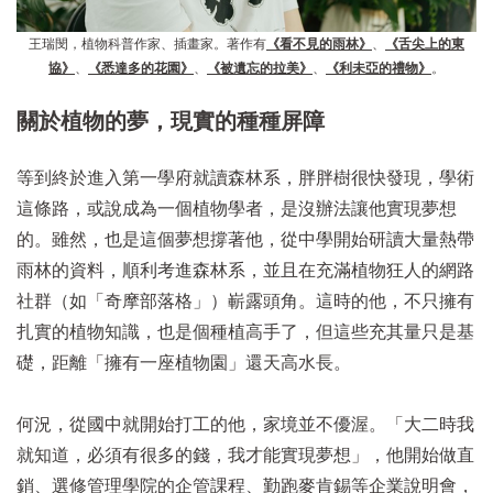
王瑞閔，植物科普作家、插畫家。著作有
《看不見的雨林》
、
《舌尖上的東
協》
、
《悉達多的花園》
、
《被遺忘的拉美》
、
《利未亞的禮物》
。
關於植物的夢，現實的種種屏障
等到終於進入第一學府就讀森林系，胖胖樹很快發現，學術
這條路，或說成為一個植物學者，是沒辦法讓他實現夢想
的。雖然，也是這個夢想撐著他，從中學開始研讀大量熱帶
雨林的資料，順利考進森林系，並且在充滿植物狂人的網路
社群（如「奇摩部落格」）嶄露頭角。這時的他，不只擁有
扎實的植物知識，也是個種植高手了，但這些充其量只是基
礎，距離「擁有一座植物園」還天高水長。
何況，從國中就開始打工的他，家境並不優渥。「大二時我
就知道，必須有很多的錢，我才能實現夢想」，他開始做直
銷、選修管理學院的企管課程、勤跑麥肯錫等企業說明會，