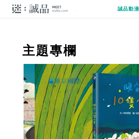
誠品動
主題專欄