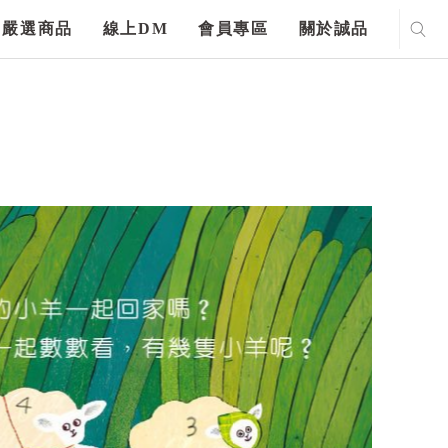
嚴選商品
線上DM
會員專區
關於誠品