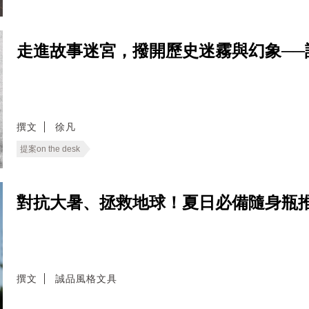
走進故事迷宮，撥開歷史迷霧與幻象──
撰文
徐凡
提案on the desk
對抗大暑、拯救地球！夏日必備隨身瓶
撰文
誠品風格文具