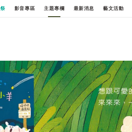
漫祭
影音專區
主題專欄
最新消息
藝文活動