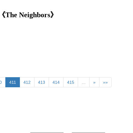
 Neighbors》
0
411
412
413
414
415
…
»
»»