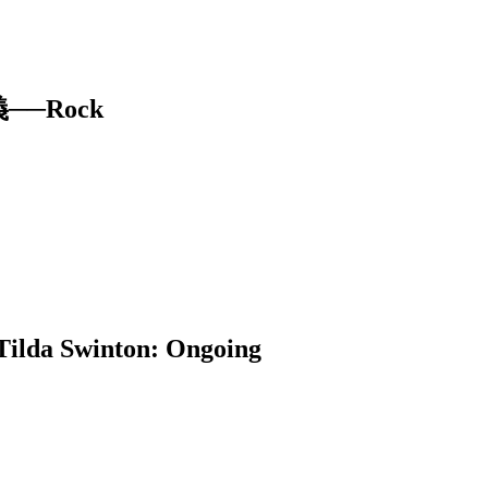
─Rock
winton: Ongoing