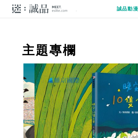
誠品動
主題專欄