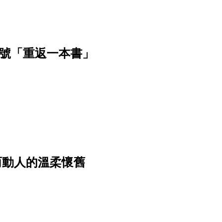
月號「重返一本書」
——真誠而動人的溫柔懷舊