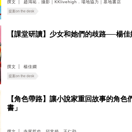
撰文
趙鴻祐．攝影｜KKlivehigh．場地協力｜基地書店
提案on the desk
【課堂研讀】少女和她們的歧路──楊
撰文
楊佳嫻
提案on the desk
【角色帶路】讓小說家重回故事的角色們
書」
撰文
寺尾哲也．邱常婷．王仁劭