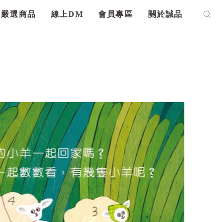
嚴選商品
線上DM
會員專區
關於誠品