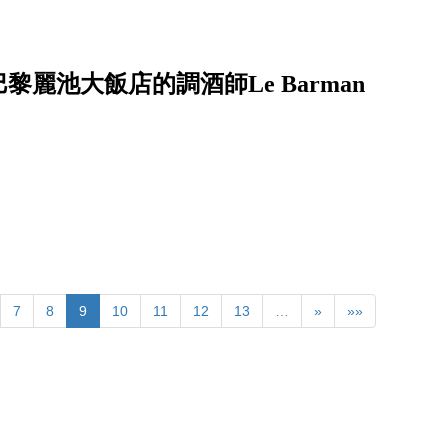
麗池大飯店的調酒師Le Barman
7
8
9
10
11
12
13
…
»
»»