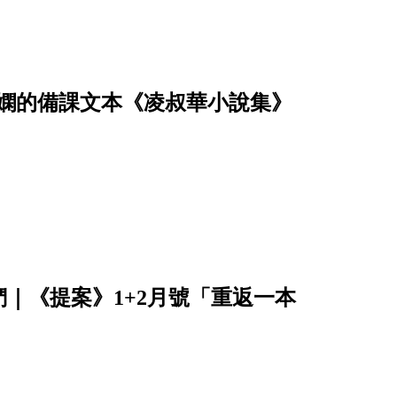
佳嫻的備課文本《凌叔華小說集》
｜《提案》1+2月號「重返一本