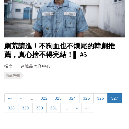
劇荒請進！不狗血也不爛尾的韓劇推
薦，真心捨不得完結！▌ #5
撰文
迷誠品內容中心
誠品專欄
««
«
…
322
323
324
325
326
327
328
329
330
331
…
»
»»