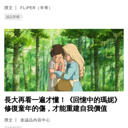
撰文
FLiPER（辛蒂）
誠品專欄
長大再看一遍才懂！《回憶中的瑪妮》
修復童年的傷，才能重建自我價值
撰文
迷誠品內容中心