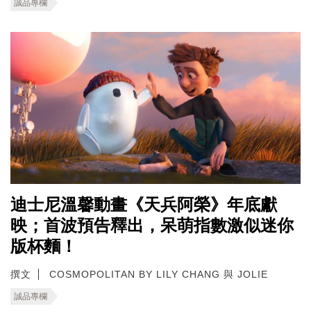
誠品專欄
迪士尼溫馨動畫《天兵阿榮》年底獻
映；首波預告釋出，呆萌指數激似迷你
版杯麵！
撰文
COSMOPOLITAN BY LILY CHANG 與 JOLIE
誠品專欄