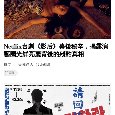
Netflix台劇《影后》幕後秘辛，揭露演
藝圈光鮮亮麗背後的殘酷真相
撰文
美麗佳人（JU豬編）
迷電影