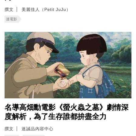
撰文
美麗佳人（Petit JuJu）
迷電影
名導高畑勳電影《螢火蟲之墓》劇情深
度解析，為了生存誰都拚盡全力
撰文
迷誠品內容中心