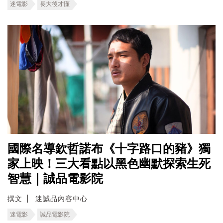
迷電影
長大後才懂
國際名導欽哲諾布《十字路口的豬》獨
家上映！三大看點以黑色幽默探索生死
智慧｜誠品電影院
撰文
迷誠品內容中心
迷電影
誠品電影院