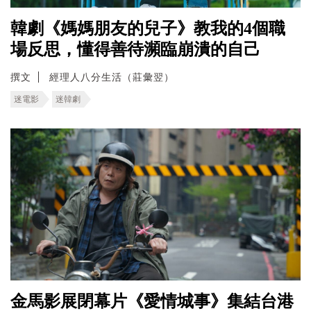
韓劇《媽媽朋友的兒子》教我的4個職
場反思，懂得善待瀕臨崩潰的自己
撰文
經理人八分生活（莊彙翌）
迷電影
迷韓劇
金馬影展閉幕片《愛情城事》集結台港