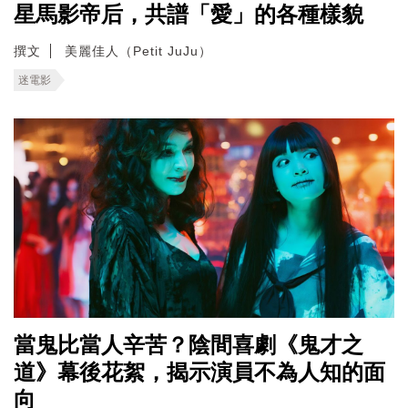
星馬影帝后，共譜「愛」的各種樣貌
撰文
美麗佳人（Petit JuJu）
迷電影
當鬼比當人辛苦？陰間喜劇《鬼才之
道》幕後花絮，揭示演員不為人知的面
向