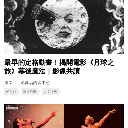
最早的定格動畫！揭開電影《月球之
旅》幕後魔法｜影像共讀
撰文
迷誠品內容中心
迷電影
藝文活動
人文社科