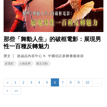
那些「舞動人生」的破框電影：展現男
性一百種反轉魅力
撰文
迷誠品內容中心 ft. 中國信託新舞臺藝術節
迷電影
人物故事
藝文活動
«
1
2
3
4
5
6
7
8
9
10
…
»
»»