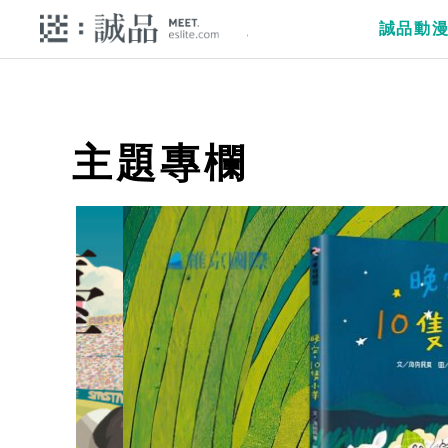
誠品動
主題專欄