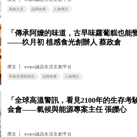
風格文具
品牌故事
人物專訪
「傳承阿嬤的味道，古早味蘿蔔糕也能
——杦月初 植感食光創辦人 蔡政倉
撰文
expo誠品生活文創平台
美食茶酒類商品
品牌故事
人物專訪
「全球高溫警訊，看見2100年的生存考驗。
金會——氣候與能源專案主任 張皪心
撰文
expo誠品生活文創平台