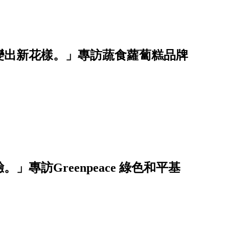
變出新花樣。」專訪蔬食蘿蔔糕品牌
」專訪Greenpeace 綠色和平基