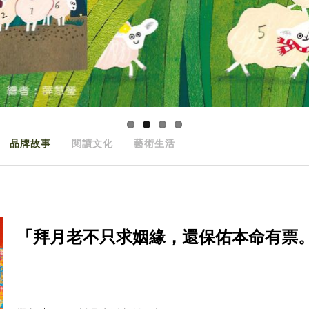
品牌故事
閱讀文化
藝術生活
「拜月老不只求姻緣，還保佑本命有票。