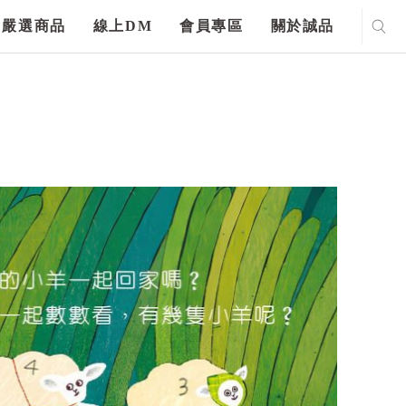
嚴選商品
線上DM
會員專區
關於誠品