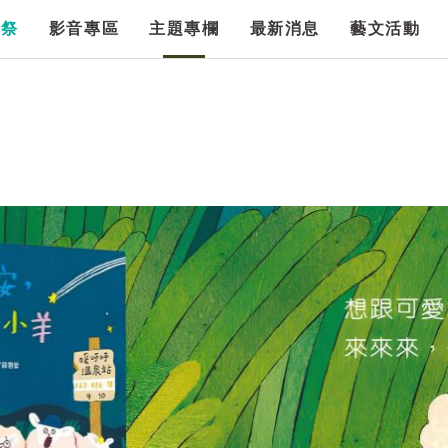
漫祭
影音專區
主題專欄
最新消息
藝文活動