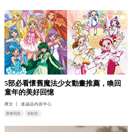
5部必看懷舊魔法少女動畫推薦，喚回
童年的美好回憶
撰文
迷誠品內容中心
圖像閱讀
迷動漫