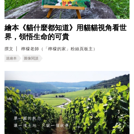
繪本《貓什麼都知道》用貓貓視角看世
界，領悟生命的可貴
撰文
檸檬老師（「檸檬的家」粉絲頁板主）
迷繪本
圖像閱讀