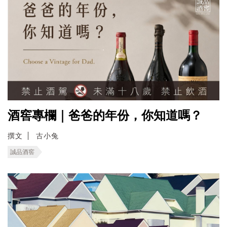
酒窖專欄｜爸爸的年份，你知道嗎？
撰文
古小兔
誠品酒窖