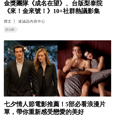
金獎團隊《成名在望》、台版梨泰院
《來！金來號！》10+社群熱議影集
撰文
迷誠品內容中心
迷台劇
七夕情人節電影推薦！5部必看浪漫片
單，帶你重新感受戀愛的美好