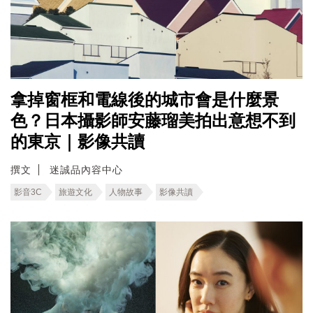
拿掉窗框和電線後的城市會是什麼景
色？日本攝影師安藤瑠美拍出意想不到
的東京｜影像共讀
撰文
迷誠品內容中心
影音3C
旅遊文化
人物故事
影像共讀