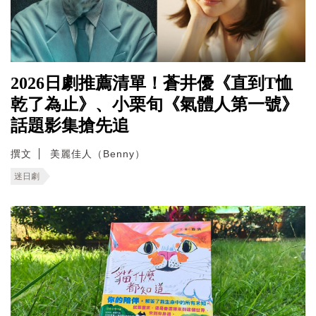
2026日劇推薦清單！蒼井優《直到T恤
乾了為止》、小栗旬《氣體人第一號》
話題影集搶先追
撰文
美麗佳人（Benny）
迷日劇