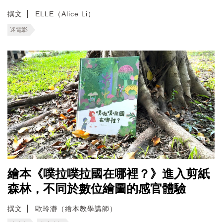
撰文
ELLE（Alice Li）
迷電影
繪本《噗拉噗拉國在哪裡？》進入剪紙
森林，不同於數位繪圖的感官體驗
撰文
歐玲瀞（繪本教學講師）