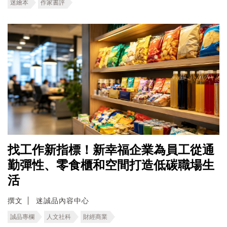
迷繪本
作家書評
找工作新指標！新幸福企業為員工從通
勤彈性、零食櫃和空間打造低碳職場生
活
撰文
迷誠品內容中心
誠品專欄
人文社科
財經商業