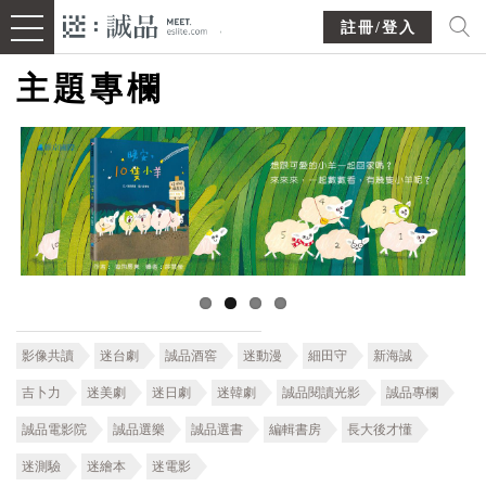
註冊/登入
主題專欄
影像共讀
迷台劇
誠品酒窖
迷動漫
細田守
新海誠
吉卜力
迷美劇
迷日劇
迷韓劇
誠品閱讀光影
誠品專欄
誠品電影院
誠品選樂
誠品選書
編輯書房
長大後才懂
迷測驗
迷繪本
迷電影