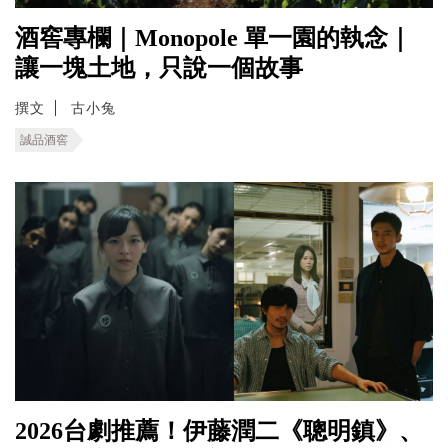
酒窖專欄｜Monopole 單一園的執念｜
讓一塊土地，只說一個故事
撰文
古小兔
誠品酒窖
2026台劇推薦！伊藤潤二《聰明鎮》、