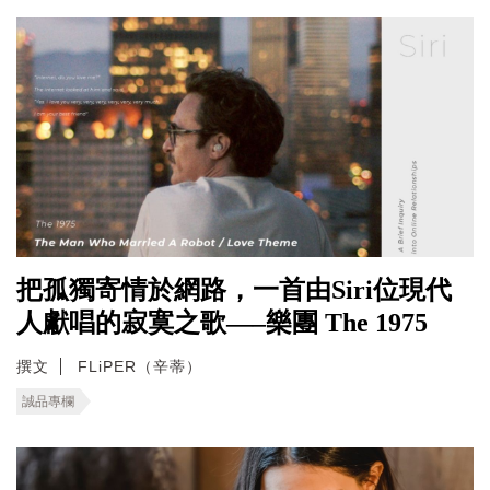
把孤獨寄情於網路，一首由Siri位現代
人獻唱的寂寞之歌—–樂團 The 1975
撰文
FLiPER（辛蒂）
誠品專欄