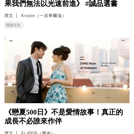
果我們無法以光速前進》 #誠品選書
撰文
Kristin（一頁華爾滋）
閱讀文化
《戀夏500日》不是愛情故事！真正的
成長不必誰來作伴
撰文
FLiPER（珊迪）