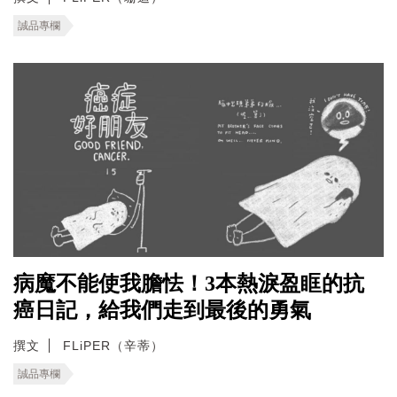
誠品專欄
病魔不能使我膽怯！3本熱淚盈眶的抗
癌日記，給我們走到最後的勇氣
撰文
FLiPER（辛蒂）
誠品專欄