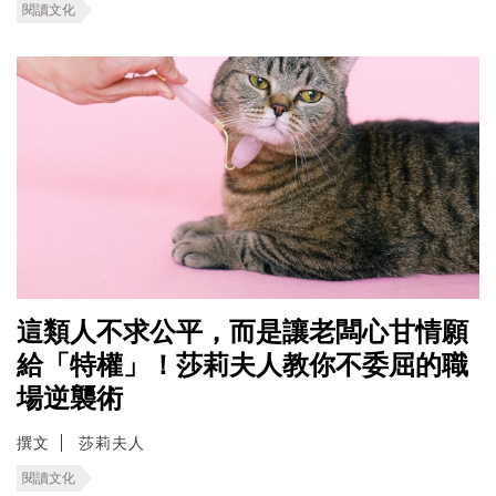
閱讀文化
這類人不求公平，而是讓老闆心甘情願
給「特權」！莎莉夫人教你不委屈的職
場逆襲術
撰文
莎莉夫人
閱讀文化