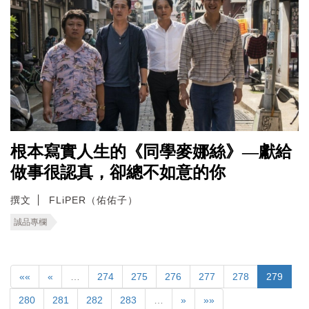
根本寫實人生的《同學麥娜絲》—獻給
做事很認真，卻總不如意的你
撰文
FLiPER（佑佑子）
誠品專欄
««
«
…
274
275
276
277
278
279
280
281
282
283
…
»
»»