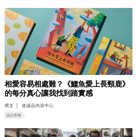
相愛容易相處難？《鱷魚愛上長頸鹿》
的每分真心讓我找到踏實感
撰文
迷誠品內容中心
誠品專欄