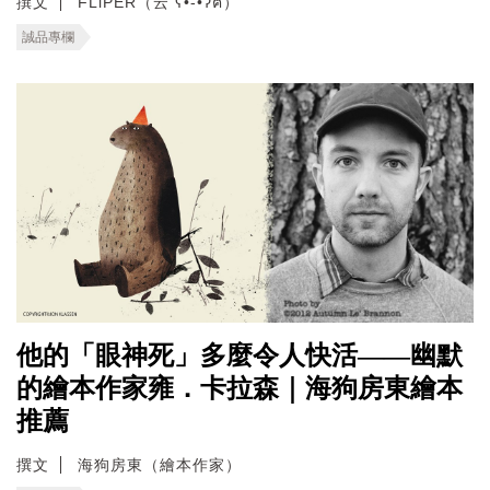
撰文
FLiPER（云 ʕ•͡-•ʔฅ）
誠品專欄
他的「眼神死」多麼令人快活——幽默
的繪本作家雍．卡拉森｜海狗房東繪本
推薦
撰文
海狗房東（繪本作家）