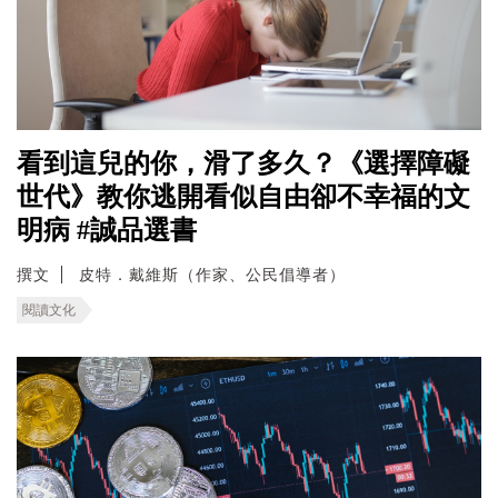
看到這兒的你，滑了多久？《選擇障礙
世代》教你逃開看似自由卻不幸福的文
明病 #誠品選書
撰文
皮特．戴維斯（作家、公民倡導者）
閱讀文化