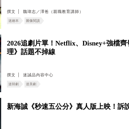
撰文
魏瑋志／澤爸（親職教育講師）
迷繪本
圖像閱讀
2026追劇片單！Netflix、Disney
理》話題不掉線
撰文
迷誠品內容中心
迷韓劇
迷美劇
新海誠《秒速五公分》真人版上映！訴