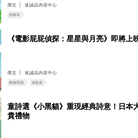
撰文
迷誠品內容中心
迷繪本
《電影屁屁偵探：星星與月亮》即將上
撰文
迷誠品內容中心
圖像閱讀
迷動漫
童詩選《小黑貓》重現經典詩意！日本
貴禮物