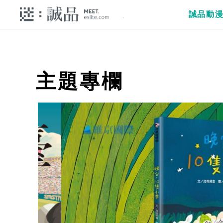
誠品動
主題專欄