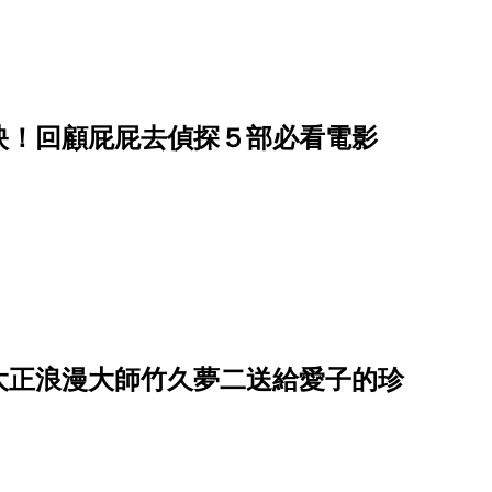
映！回顧屁屁去偵探５部必看電影
大正浪漫大師竹久夢二送給愛子的珍