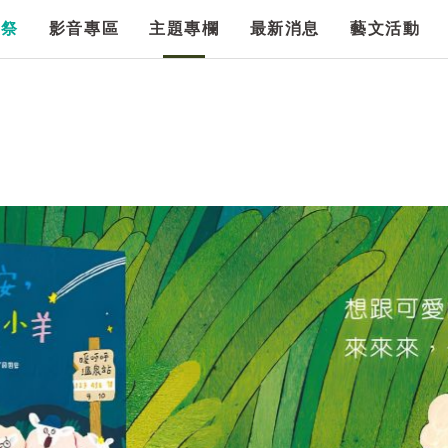
漫祭
影音專區
主題專欄
最新消息
藝文活動