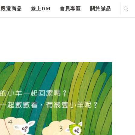
嚴選商品
線上DM
會員專區
關於誠品