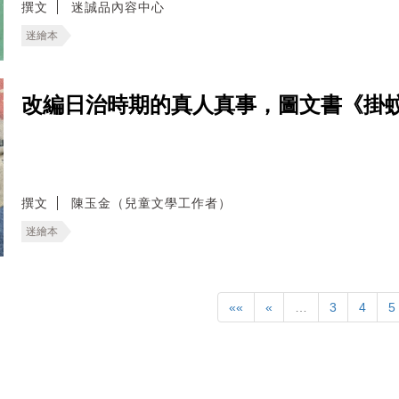
撰文
迷誠品內容中心
迷繪本
改編日治時期的真人真事，圖文書《掛
撰文
陳玉金（兒童文學工作者）
迷繪本
««
«
…
3
4
5