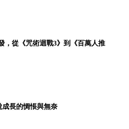
+強檔齊發，從《咒術迴戰3》到《百萬人推
說成長的惆悵與無奈