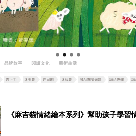
品牌故事
閱讀文化
藝術生活
吉卜力
迷美劇
迷日劇
迷韓劇
誠品閱讀光影
誠品專欄
誠
《麻吉貓情緒繪本系列》幫助孩子學習