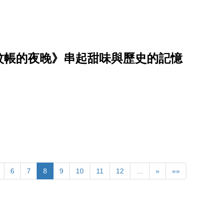
蚊帳的夜晚》串起甜味與歷史的記憶
6
7
8
9
10
11
12
…
»
»»