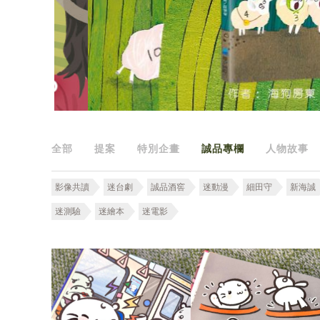
全部
提案
特別企畫
誠品專欄
人物故事
影像共讀
迷台劇
誠品酒窖
迷動漫
細田守
新海誠
迷測驗
迷繪本
迷電影