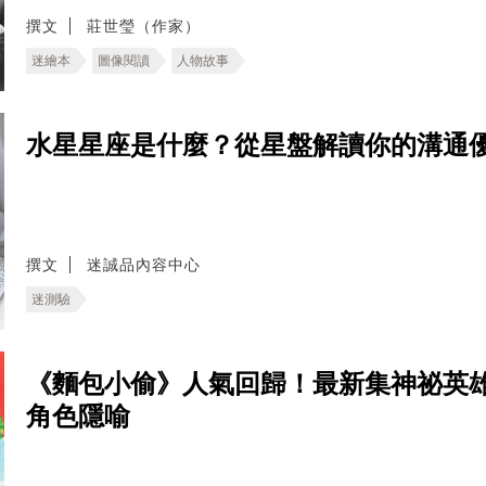
撰文
莊世瑩（作家）
迷繪本
圖像閱讀
人物故事
水星星座是什麼？從星盤解讀你的溝通
撰文
迷誠品內容中心
迷測驗
《麵包小偷》人氣回歸！最新集神祕英
角色隱喻