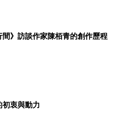
行間》訪談作家陳栢青的創作歷程
的初衷與動力