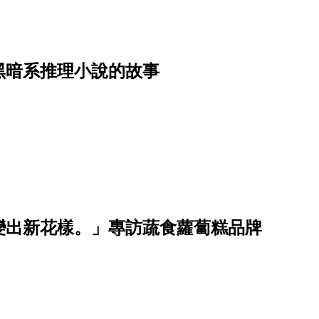
黑暗系推理小說的故事
變出新花樣。」專訪蔬食蘿蔔糕品牌