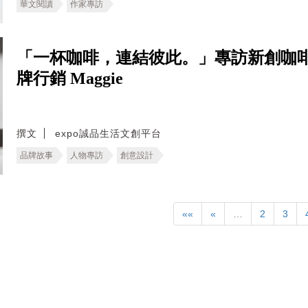
華文閱讀
作家專訪
「一杯咖啡，連結彼此。」專訪新創咖啡
牌行銷 Maggie
撰文
expo誠品生活文創平台
品牌故事
人物專訪
創意設計
««
«
…
2
3