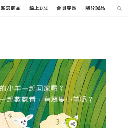
嚴選商品
線上DM
會員專區
關於誠品