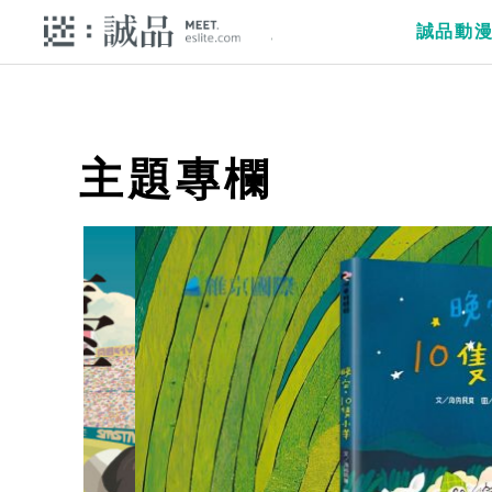
誠品動
主題專欄