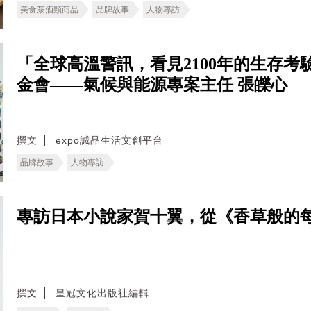
美食茶酒類商品
品牌故事
人物專訪
「全球高溫警訊，看見2100年的生存考驗。
金會——氣候與能源專案主任 張皪心
撰文
expo誠品生活文創平台
品牌故事
人物專訪
專訪日本小說家賀十翼，從《香草般的
撰文
皇冠文化出版社編輯