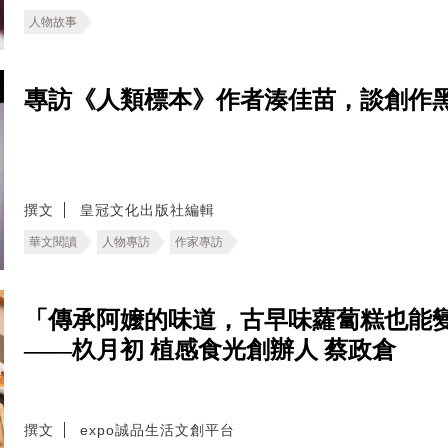
人物故事
專訪《人類標本》作者湊佳苗，談創作
撰文
皇冠文化出版社編輯
華文閱讀
人物專訪
作家專訪
「傳承阿嬤的味道，古早味蘿蔔糕也能
——杦月初 植感食光創辦人 蔡政倉
撰文
expo誠品生活文創平台