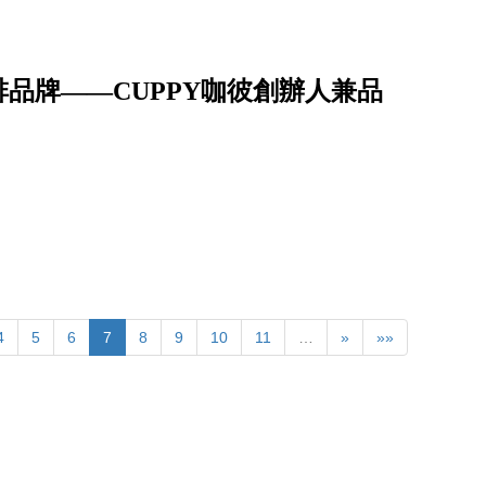
品牌——CUPPY咖彼創辦人兼品
4
5
6
7
8
9
10
11
…
»
»»