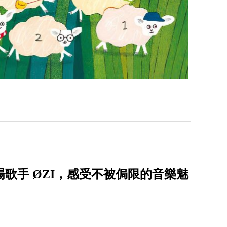
演唱會首場歌手 ØZI，感受不被侷限的音樂魅