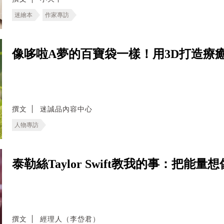
迷繪本
作家專訪
像哆啦A夢的百寶袋一樣！用3D打造療
撰文
迷誠品內容中心
人物專訪
泰勒絲Taylor Swift教我的事：把
撰文
經理人（李岱君）