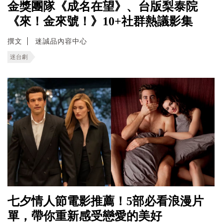
金獎團隊《成名在望》、台版梨泰院
《來！金來號！》10+社群熱議影集
撰文
迷誠品內容中心
迷台劇
七夕情人節電影推薦！5部必看浪漫片
單，帶你重新感受戀愛的美好