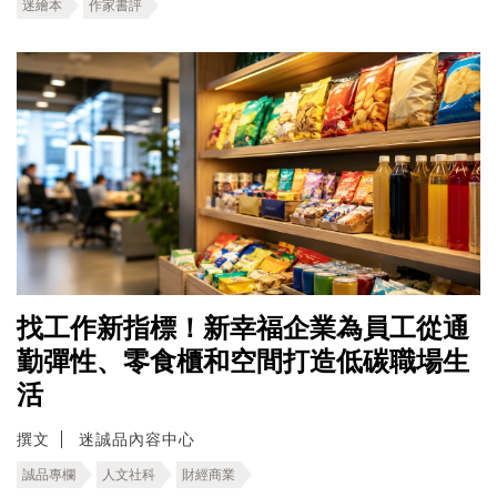
迷繪本
作家書評
找工作新指標！新幸福企業為員工從通
勤彈性、零食櫃和空間打造低碳職場生
活
撰文
迷誠品內容中心
誠品專欄
人文社科
財經商業