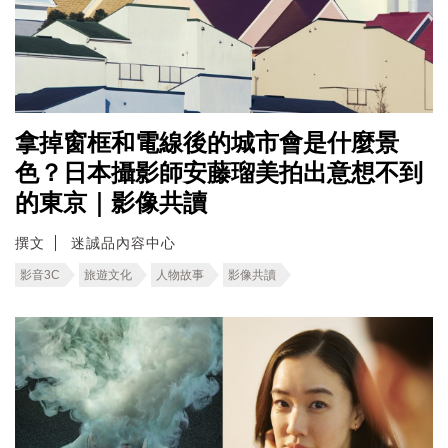
拿掉窗框和電線後的城市會是什麼景
色？日本攝影師安藤瑠美拍出意想不到
的東京｜影像共讀
撰文
迷誠品內容中心
影音3C
旅遊文化
人物故事
影像共讀