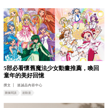
5部必看懷舊魔法少女動畫推薦，喚回
童年的美好回憶
撰文
迷誠品內容中心
圖像閱讀
迷動漫