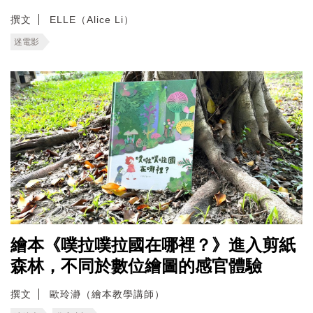
撰文
ELLE（Alice Li）
迷電影
繪本《噗拉噗拉國在哪裡？》進入剪紙
森林，不同於數位繪圖的感官體驗
撰文
歐玲瀞（繪本教學講師）