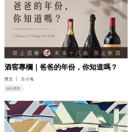
酒窖專欄｜爸爸的年份，你知道嗎？
撰文
古小兔
誠品酒窖