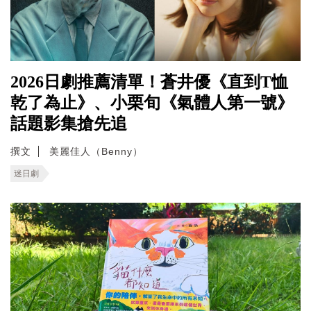
2026日劇推薦清單！蒼井優《直到T恤
乾了為止》、小栗旬《氣體人第一號》
話題影集搶先追
撰文
美麗佳人（Benny）
迷日劇