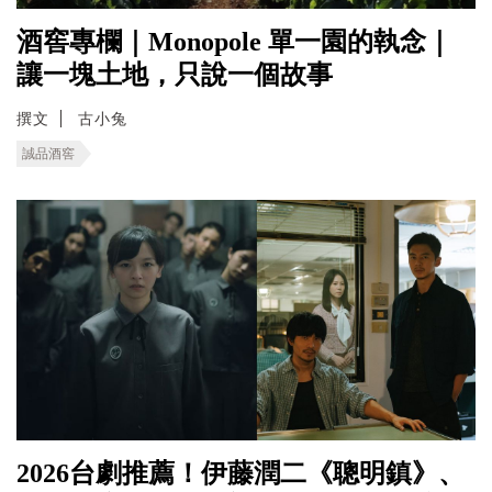
酒窖專欄｜Monopole 單一園的執念｜
讓一塊土地，只說一個故事
撰文
古小兔
誠品酒窖
2026台劇推薦！伊藤潤二《聰明鎮》、