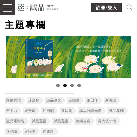
註冊/登入
主題專欄
影像共讀
迷台劇
誠品酒窖
迷動漫
細田守
新海誠
吉卜力
迷美劇
迷日劇
迷韓劇
誠品閱讀光影
誠品專欄
誠品電影院
誠品選樂
誠品選書
編輯書房
長大後才懂
迷測驗
迷繪本
迷電影