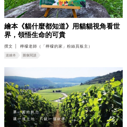
繪本《貓什麼都知道》用貓貓視角看世
界，領悟生命的可貴
撰文
檸檬老師（「檸檬的家」粉絲頁板主）
迷繪本
圖像閱讀