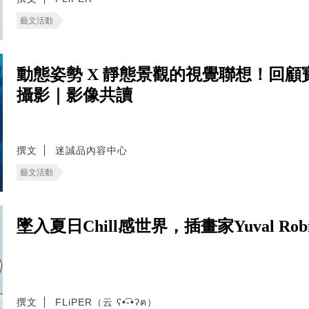
藝文活動
動態姿勢 X 靜態景觀的視覺聯想！回顧
攝影｜影像共讀
撰文
迷誠品內容中心
藝文活動
墜入夏日Chill感世界，插畫家Yuval Ro
撰文
FLiPER（云 ʕ•͡-•ʔฅ）