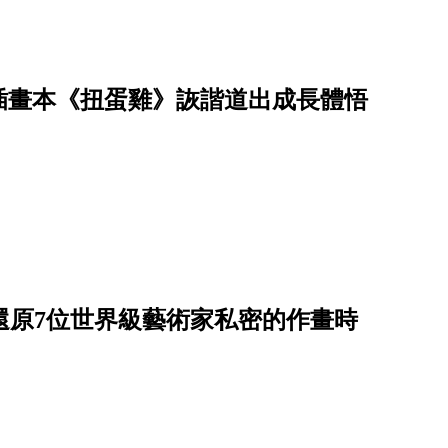
插畫本《扭蛋雞》詼諧道出成長體悟
on還原7位世界級藝術家私密的作畫時