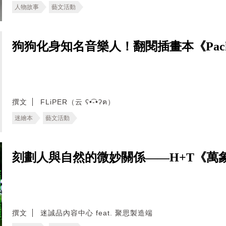
人物故事
藝文活動
狗狗化身知名音樂人！翻閱插畫本《Pack 
撰文
FLiPER（云 ʕ•͡-•ʔฅ）
迷繪本
藝文活動
刻劃人與自然的微妙關係——H+T《萬
撰文
迷誠品內容中心 feat. 聚思製造端