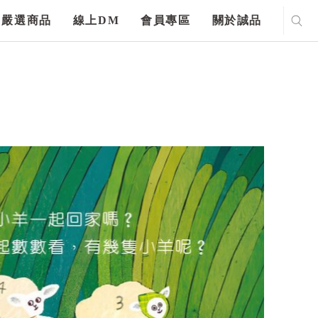
嚴選商品
線上DM
會員專區
關於誠品