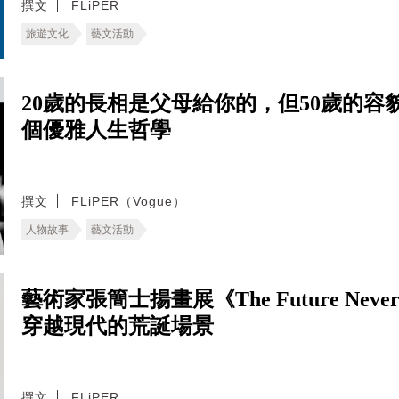
撰文
FLiPER
旅遊文化
藝文活動
20歲的長相是父母給你的，但50歲的容貌是
個優雅人生哲學
撰文
FLiPER（Vogue）
人物故事
藝文活動
藝術家張簡士揚畫展《The Future Never
穿越現代的荒誕場景
撰文
FLiPER