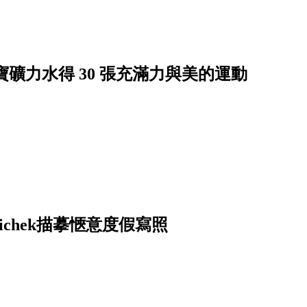
寶礦力水得 30 張充滿力與美的運動
bichek描摹愜意度假寫照