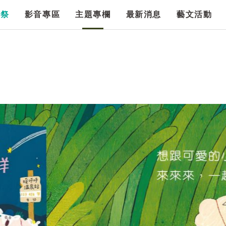
漫祭
影音專區
主題專欄
最新消息
藝文活動