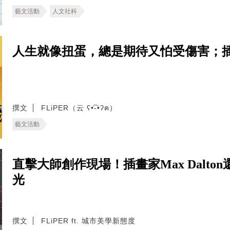
藝文活動
人文社科
人生就像扭蛋，總是期待又怕受傷害；
撰文
FLiPER（云 ʕ•͡-•ʔฅ）
藝文活動
直擊大師創作現場！插畫家Max Dalt
光
撰文
FLiPER ft. 城市美學新態度