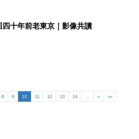
回四十年前老東京｜影像共讀
8
9
10
11
12
13
14
…
»
»»