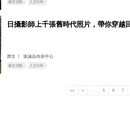
藝文活動
人文社科
日攝影師上千張舊時代照片，帶你穿越
撰文
迷誠品內容中心
藝文活動
人文社科
««
«
…
5
6
7