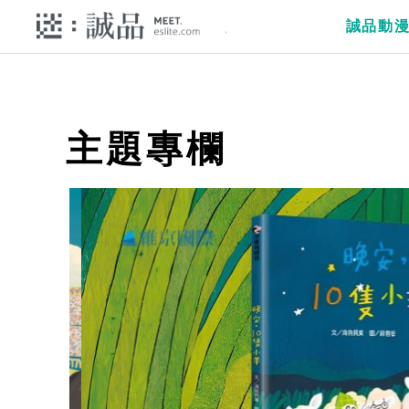
誠品動
主題專欄