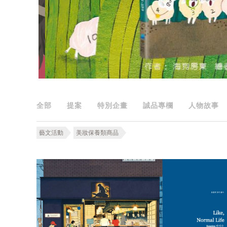
全部
提案
特別企畫
誠品專欄
人物故事
藝文活動
美妝保養類商品