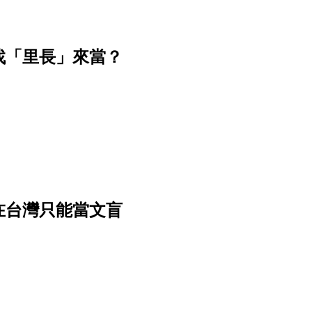
找「里長」來當？
在台灣只能當文盲