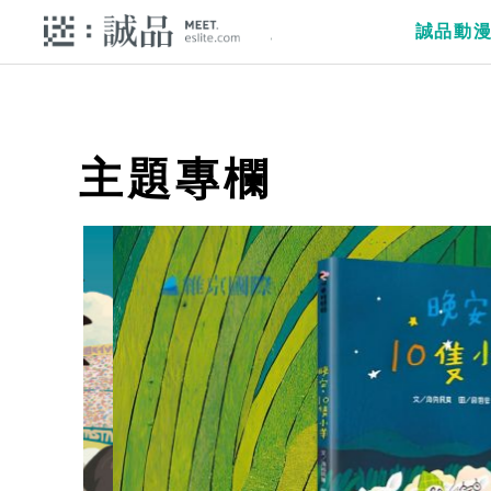
誠品動
主題專欄