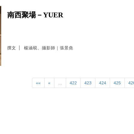
南西聚場－YUER
撰文
楊涵硯、攝影師｜張景堯
««
«
…
422
423
424
425
42