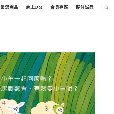
嚴選商品
線上DM
會員專區
關於誠品