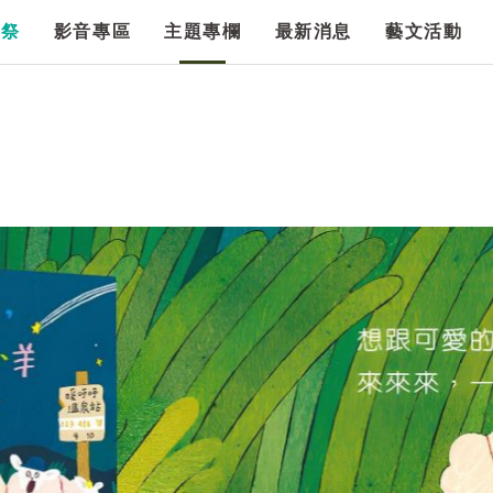
漫祭
影音專區
主題專欄
最新消息
藝文活動