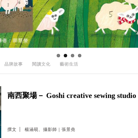
品牌故事
閱讀文化
藝術生活
南西聚場－ Goshi creative sewing studio
撰文
楊涵硯、攝影師｜張景堯