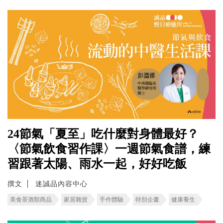
24節氣「夏至」吃什麼對身體最好？
〈節氣飲食習作課〉一週節氣食譜，練
習跟著太陽、雨水一起，好好吃飯
撰文
迷誠品內容中心
美食茶酒類商品
家居雜貨
手作體驗
特別企畫
健康養生