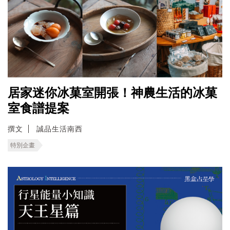
居家迷你冰菓室開張！神農生活的冰菓
室食譜提案
撰文
誠品生活南西
特別企畫