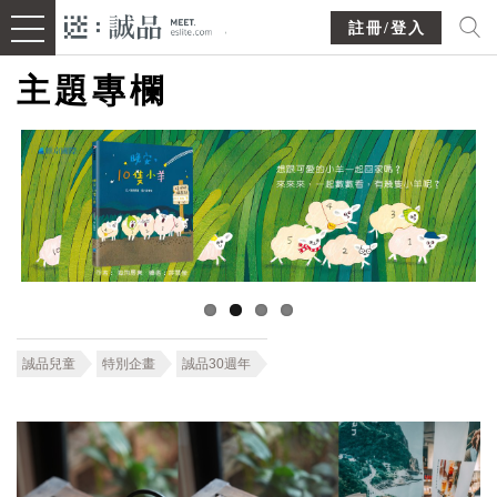
註冊/登入
主題專欄
誠品兒童
特別企畫
誠品30週年