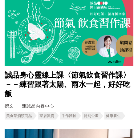
誠品身心靈線上課〈節氣飲食習作課〉
－－練習跟著太陽、雨水一起，好好吃
飯
撰文
迷誠品內容中心
美食茶酒類商品
家居雜貨
手作體驗
特別企畫
健康養生