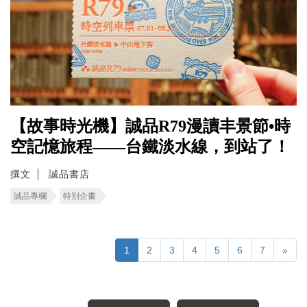
【故事時光機】誠品R79漫讀丰景節•時
空記憶旅程――台鐵淡水線，到站了！
撰文
誠品書店
誠品專欄
特別企畫
1
2
3
4
5
6
7
»