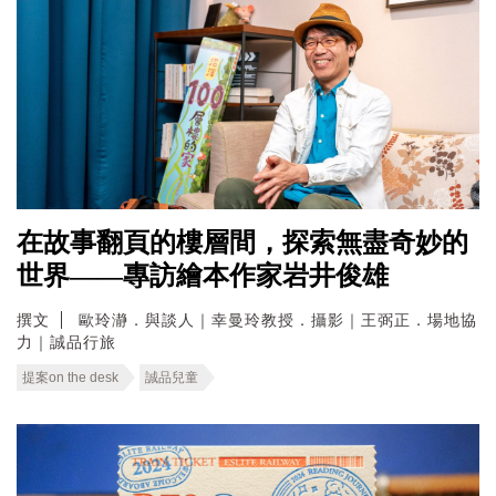
在故事翻頁的樓層間，探索無盡奇妙的
世界——專訪繪本作家岩井俊雄
撰文
歐玲瀞．與談人｜幸曼玲教授．攝影｜王弼正．場地協
力｜誠品行旅
提案on the desk
誠品兒童