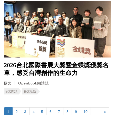
2026台北國際書展大獎暨金蝶獎獲獎名
單，感受台灣創作的生命力
撰文
Openbook閱讀誌
華文閱讀
藝文活動
1
2
3
4
5
6
7
8
9
10
…
»