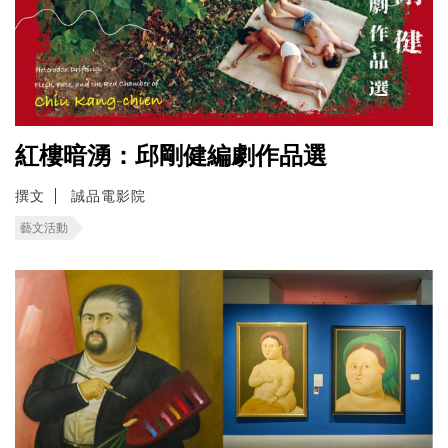
紅樓暗湧：邱剛健編劇作品選
撰文
誠品電影院
藝文活動