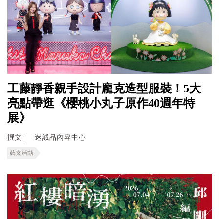
工藤靜香親手設計龐克造型服裝！5大
亮點帶逛《櫻桃小丸子原作40週年特
展》
撰文
迷誠品內容中心
藝文活動