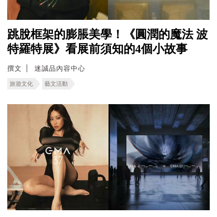
跳脫框架的膨脹美學！《圓潤的魔法 波
特羅特展》看展前須知的4個小故事
撰文
迷誠品內容中心
旅遊文化
藝文活動