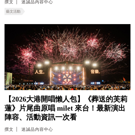
撰文
迷誠品內容中心
藝文活動
【2026大港開唱懶人包】《葬送的芙莉
蓮》片尾曲原唱 milet 來台！最新演出
陣容、活動資訊一次看
撰文
迷誠品內容中心