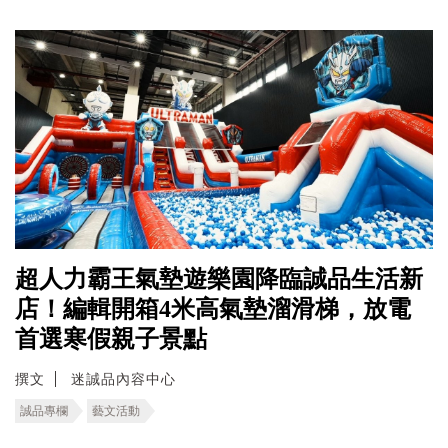
超人力霸王氣墊遊樂園降臨誠品生活新
店！編輯開箱4米高氣墊溜滑梯，放電
首選寒假親子景點
撰文
迷誠品內容中心
誠品專欄
藝文活動