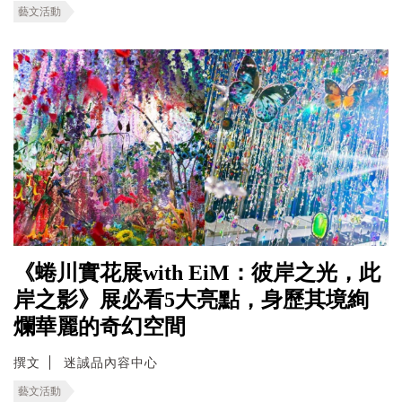
藝文活動
《蜷川實花展with EiM：彼岸之光，此
岸之影》展必看5大亮點，身歷其境絢
爛華麗的奇幻空間
撰文
迷誠品內容中心
藝文活動