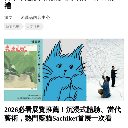
禮
撰文
迷誠品內容中心
藝文活動
人文社科
2026必看展覽推薦！沉浸式體驗、當代
藝術，熱門藍貓Sachiket首展一次看