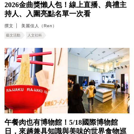
2026金曲獎懶人包！線上直播、典禮主
持人、入圍亮點名單一次看
撰文
美麗佳人（Ren）
藝文活動
人文社科
午餐肉也有博物館！5/18國際博物館
日，來趟兼具知識與美味的世界食物巡