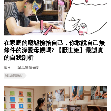
在家庭的廢墟撿拾自己，你敢說自己無
條件的深愛母親嗎? 【厭世姬】最誠實
的自我剖析
撰文
誠品閱讀光影
誠品閱讀光影