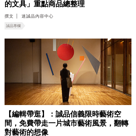
的文具」重點商品總整理
撰文
迷誠品內容中心
誠品專欄
【編輯帶逛】：誠品信義限時藝術空
間，免費帶走一片城市藝術風景，翻轉
對藝術的想像