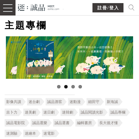
註冊/登入
主題專欄
影像共讀
迷台劇
誠品酒窖
迷動漫
細田守
新海誠
吉卜力
迷美劇
迷日劇
迷韓劇
誠品閱讀光影
誠品專欄
誠品電影院
誠品選樂
誠品選書
編輯書房
長大後才懂
迷測驗
迷繪本
迷電影