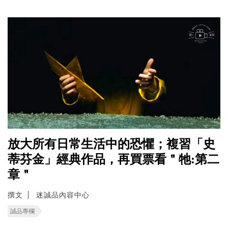
放大所有日常生活中的恐懼；複習「史
蒂芬金」經典作品，再買票看＂牠:第二
章＂
撰文
迷誠品內容中心
誠品專欄