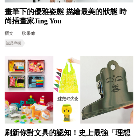
畫筆下的優雅姿態 描繪最美的狀態 時
尚插畫家Jing You
撰文
耿采維
誠品專欄
刷新你對文具的認知！史上最強「理想