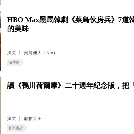
HBO Max黑馬韓劇《菜鳥伙房兵》7
的美味
撰文
美麗佳人（Nic）
迷韓劇
讀《鴨川荷爾摩》二十週年紀念版，把
撰文
龍貓大王
作家書評