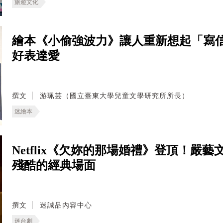
旅遊文化
繪本《小偷強波力》讓人重新想起「寫
好表達愛
撰文
游珮芸（國立臺東大學兒童文學研究所所長）
迷繪本
Netflix《欠妳的那場婚禮》登頂！嚴
殘酷的經典場面
撰文
迷誠品內容中心
迷台劇