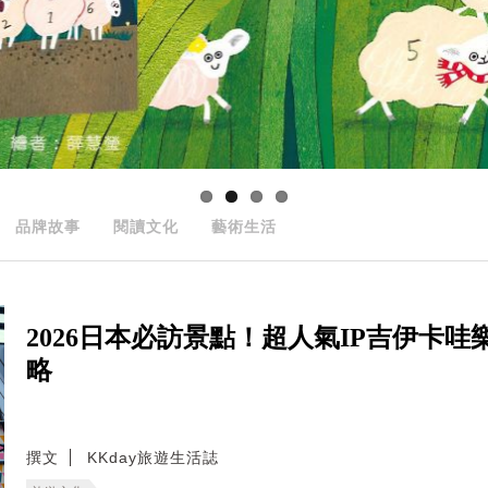
品牌故事
閱讀文化
藝術生活
2026日本必訪景點！超人氣IP吉伊卡
略
撰文
KKday旅遊生活誌