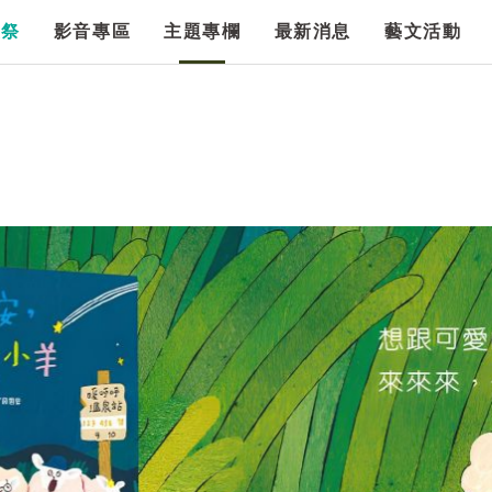
漫祭
影音專區
主題專欄
最新消息
藝文活動