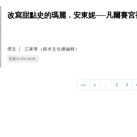
改寫甜點史的瑪麗．安東妮──凡爾賽宮
撰文
江家華（積木文化總編輯）
提案on the desk
««
«
…
2
3