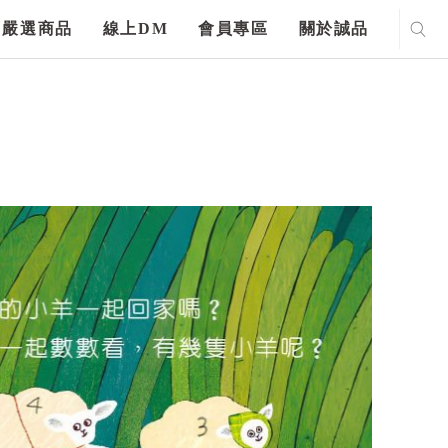
嚴選商品
線上DM
會員專區
關於誠品