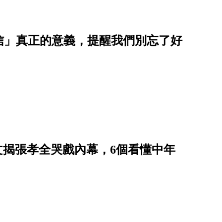
信」真正的意義，提醒我們別忘了好
藝文揭張孝全哭戲內幕，6個看懂中年