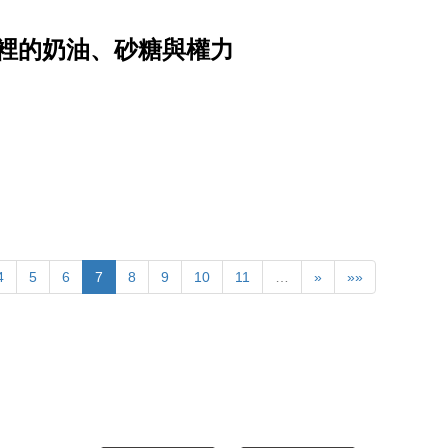
裡的奶油、砂糖與權力
4
5
6
7
8
9
10
11
…
»
»»