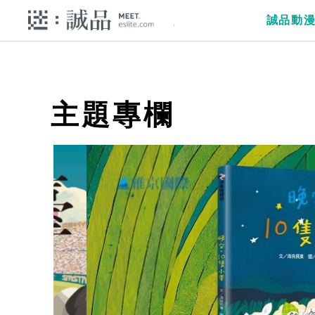
誠品動
主題專欄