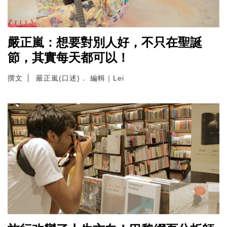
嚴正嵐：想要對別人好，不只在聖誕
節，其實每天都可以！
撰文
嚴正嵐(口述)． 編輯｜Lei