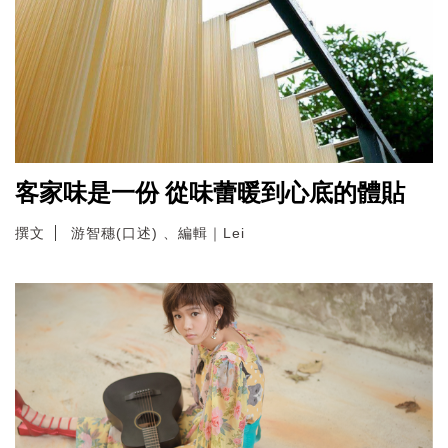
客家味是一份 從味蕾暖到心底的體貼
撰文
游智穗(口述) 、編輯｜Lei