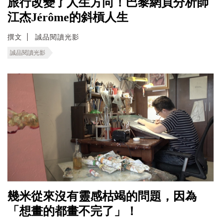
旅行改變了人生方向！巴黎網頁分析師
江杰Jérôme的斜槓人生
撰文
誠品閱讀光影
誠品閱讀光影
幾米從來沒有靈感枯竭的問題，因為
「想畫的都畫不完了」！