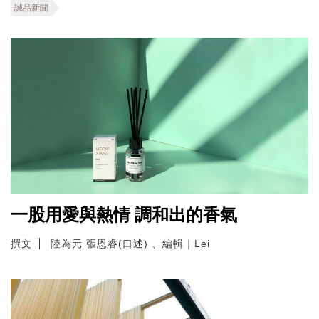
誠品新聞
一股用愛與熱情 調和出的香氣
撰文
陸為元 張恩睿(口述) 、編輯｜Lei