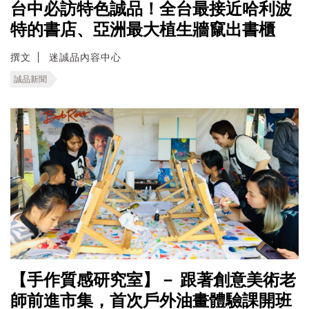
台中必訪特色誠品！全台最接近哈利波
特的書店、亞洲最大植生牆竄出書櫃
撰文
迷誠品內容中心
誠品新聞
【手作質感研究室】－ 跟著創意美術老
師前進市集，首次戶外油畫體驗課開班