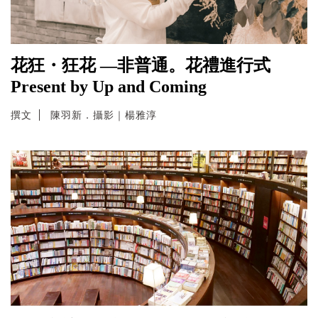
花狂・狂花 —非普通。花禮進行式
Present by Up and Coming
撰文
陳羽新．攝影｜楊雅淳