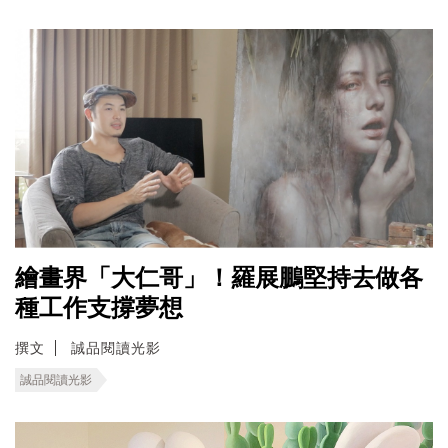
繪畫界「大仁哥」！羅展鵬堅持去做各
種工作支撐夢想
撰文
誠品閱讀光影
誠品閱讀光影