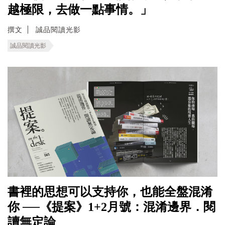
越極限，去做一點事情。」
撰文
誠品閱讀光影
誠品閱讀光影
書裡的思想可以支持你，也能全盤混淆
你 ──《提案》1+2月號：混淆邊界．閱
讀無定論