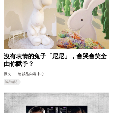
沒有表情的兔子「尼尼」，會哭會笑全
由你賦予？
撰文
迷誠品內容中心
誠品新聞