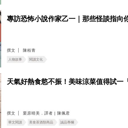
專訪恐怖小說作家乙一｜那些怪談指向
撰文
陳栢青
人物故事
閱讀文化
天氣好熱食慾不振！美味涼菜值得試一
撰文
栗原晴美．譯者 | 陳佩君
華文閱讀
美食茶酒類商品
誠品專欄