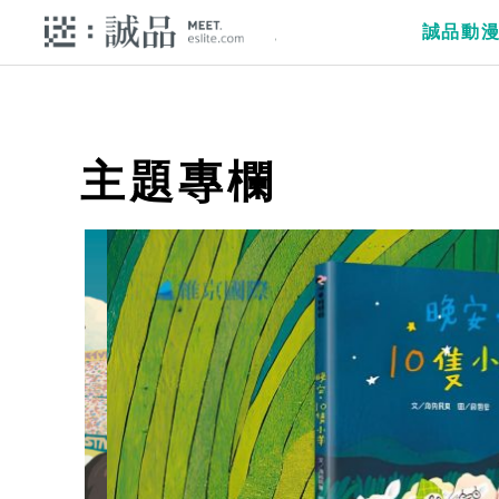
誠品動
主題專欄