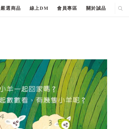
嚴選商品
線上DM
會員專區
關於誠品