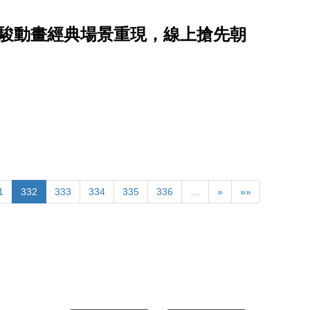
崎駿動畫經典場景重現，線上搶先朝
1
332
333
334
335
336
…
»
»»