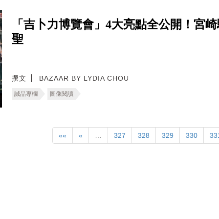
「吉卜力博覽會」4大亮點全公開！宮
聖
撰文
BAZAAR BY LYDIA CHOU
誠品專欄
圖像閱讀
««
«
…
327
328
329
330
33