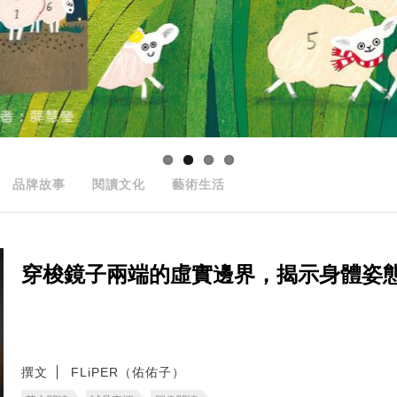
品牌故事
閱讀文化
藝術生活
穿梭鏡子兩端的虛實邊界，揭示身體姿
撰文
FLiPER（佑佑子）