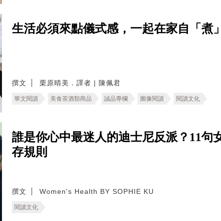
生活必須來點儀式感，一起在家自「煮
撰文
栗原晴美．譯者 | 陳佩君
華文閱讀
美食茶酒類商品
誠品專欄
圖像閱讀
閱讀文化
誰是你心中最迷人的迪士尼反派？11句
存規則
撰文
Women's Health BY SOPHIE KU
閱讀文化