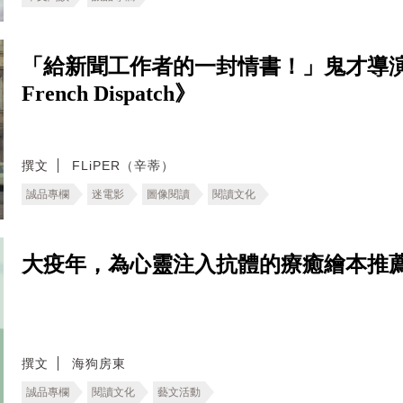
「給新聞工作者的一封情書！」鬼才導演
French Dispatch》
撰文
FLiPER（辛蒂）
誠品專欄
迷電影
圖像閱讀
閱讀文化
大疫年，為心靈注入抗體的療癒繪本推薦 #stay
撰文
海狗房東
誠品專欄
閱讀文化
藝文活動