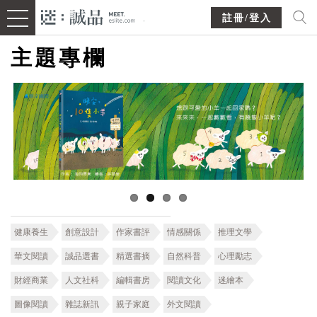
註冊/登入
主題專欄
健康養生
創意設計
作家書評
情感關係
推理文學
華文閱讀
誠品選書
精選書摘
自然科普
心理勵志
財經商業
人文社科
編輯書房
閱讀文化
迷繪本
圖像閱讀
雜誌新訊
親子家庭
外文閱讀