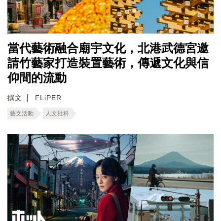
當代藝術融合廟宇文化，北港武德宮邀
請竹藝家打造裝置藝術，傳遞文化與信
仰間的流動
撰文
FLiPER
藝文活動
人文社科