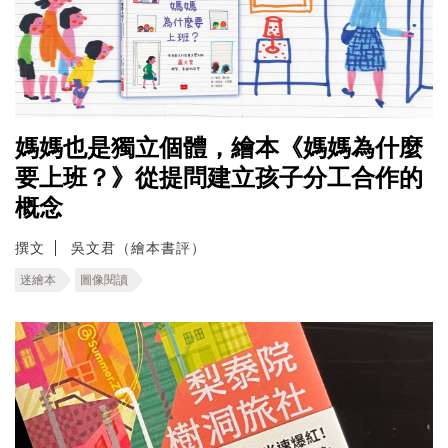
媽媽也是獨立個體，繪本《媽媽為什麼
要上班？》從提問建立孩子分工合作的
概念
撰文
吳文君（繪本書評）
迷繪本
圖像閱讀