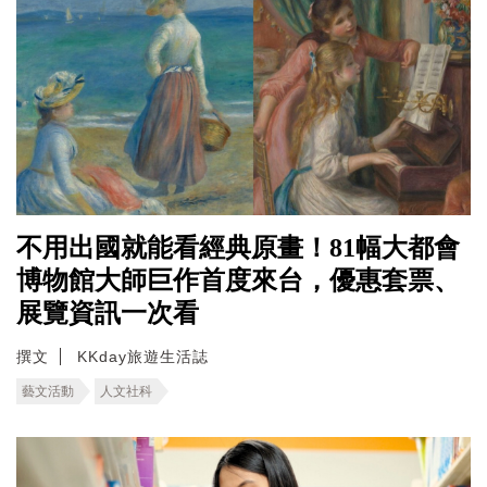
不用出國就能看經典原畫！81幅大都會
博物館大師巨作首度來台，優惠套票、
展覽資訊一次看
撰文
KKday旅遊生活誌
藝文活動
人文社科