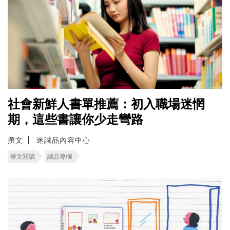
社會新鮮人書單推薦：初入職場迷惘
期，這些書讓你少走彎路
撰文
迷誠品內容中心
華文閱讀
誠品專欄