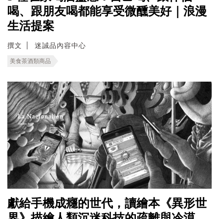
喝、跟朋友喝都能享受微醺美好｜浪漫
生活提案
撰文
迷誠品內容中心
美食茶酒類商品
獻給手機成癮的世代，讀繪本《異形世
界》描繪人類沉迷科技的疏離與冷漠