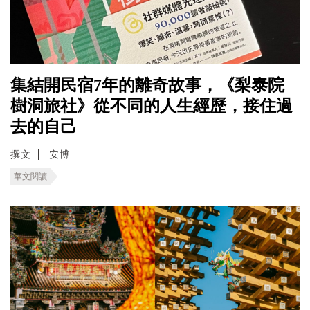
集結開民宿7年的離奇故事，《梨泰院
樹洞旅社》從不同的人生經歷，接住過
去的自己
撰文
安博
華文閱讀