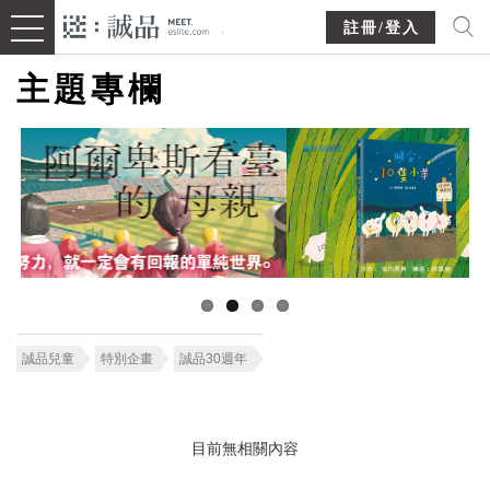
註冊/登入
主題專欄
誠品兒童
特別企畫
誠品30週年
目前無相關內容