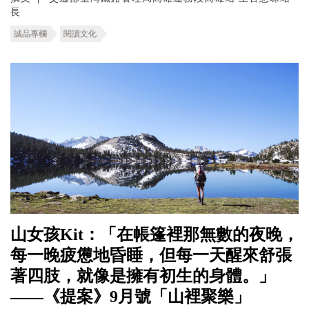
長
誠品專欄
閱讀文化
山女孩Kit：「在帳篷裡那無數的夜晚，
每一晚疲憊地昏睡，但每一天醒來舒張
著四肢，就像是擁有初生的身體。」
——《提案》9月號「山裡聚樂」