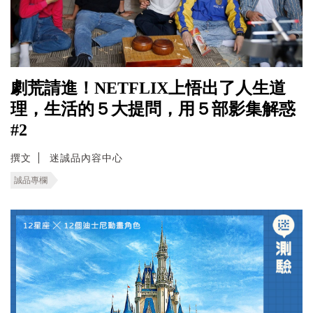
劇荒請進！NETFLIX上悟出了人生道
理，生活的５大提問，用５部影集解惑
#2
撰文
迷誠品內容中心
誠品專欄