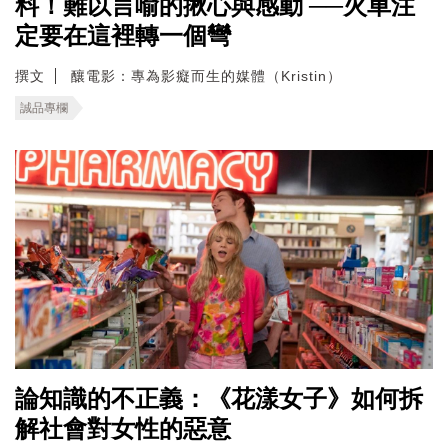
料！難以言喻的揪心與感動 ──火車注
定要在這裡轉一個彎
撰文
釀電影：專為影癡而生的媒體（Kristin）
誠品專欄
論知識的不正義：《花漾女子》如何拆
解社會對女性的惡意