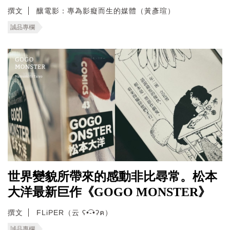
撰文
釀電影：專為影癡而生的媒體（黃彥瑄）
誠品專欄
世界變貌所帶來的感動非比尋常。松本
大洋最新巨作《GOGO MONSTER》
撰文
FLiPER（云 ʕ•͡-•ʔฅ）
誠品專欄