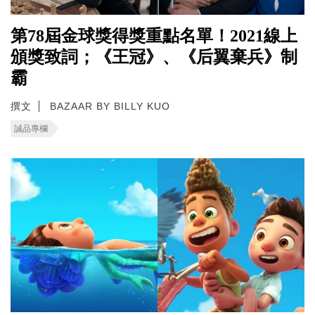
第78屆金球獎得獎重點名單！2021線上
頒獎致詞；《王冠》、《后翼棄兵》制
霸
撰文
BAZAAR BY BILLY KUO
誠品專欄