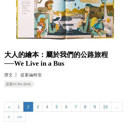
大人的繪本：屬於我們的公路旅程
──We Live in a Bus
撰文
提案編輯室
提案on the desk
«
1
2
3
4
5
6
7
8
9
10
…
»
»»