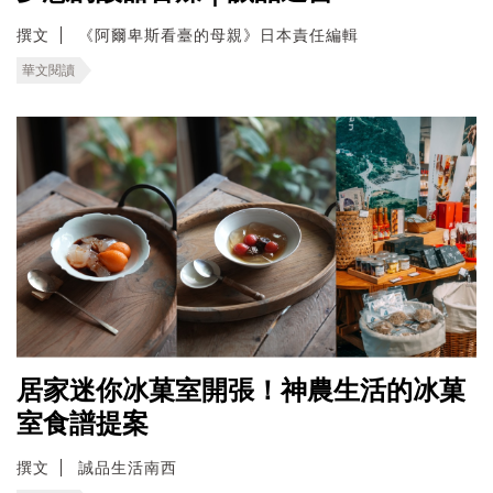
撰文
《阿爾卑斯看臺的母親》日本責任編輯
華文閱讀
居家迷你冰菓室開張！神農生活的冰菓
室食譜提案
撰文
誠品生活南西