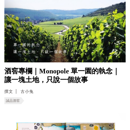
酒窖專欄｜Monopole 單一園的執念｜
讓一塊土地，只說一個故事
撰文
古小兔
誠品酒窖