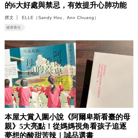
的6大好處與禁忌，有效提升心肺功能
撰文
ELLE（Sandy Hsu、Ann Chuang）
健康養生
本屋大賞入圍小說《阿爾卑斯看臺的母
親》5大亮點！從媽媽視角看孩子追逐
夢想的酸甜苦辣｜誠品選書