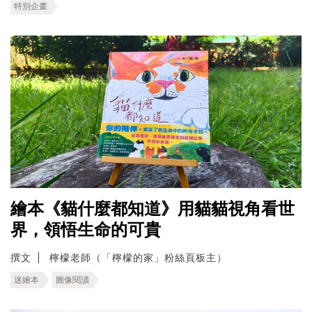
特別企畫
繪本《貓什麼都知道》用貓貓視角看世
界，領悟生命的可貴
撰文
檸檬老師（「檸檬的家」粉絲頁板主）
迷繪本
圖像閱讀