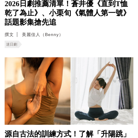
2026日劇推薦清單！蒼井優《直到T恤
乾了為止》、小栗旬《氣體人第一號》
話題影集搶先追
撰文
美麗佳人（Benny）
迷日劇
源自古法的訓練方式！了解「升陽跳」