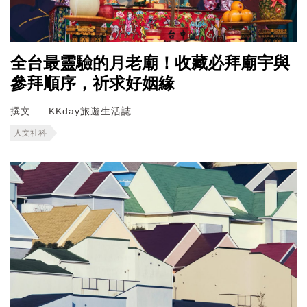
全台最靈驗的月老廟！收藏必拜廟宇與
參拜順序，祈求好姻緣
撰文
KKday旅遊生活誌
人文社科