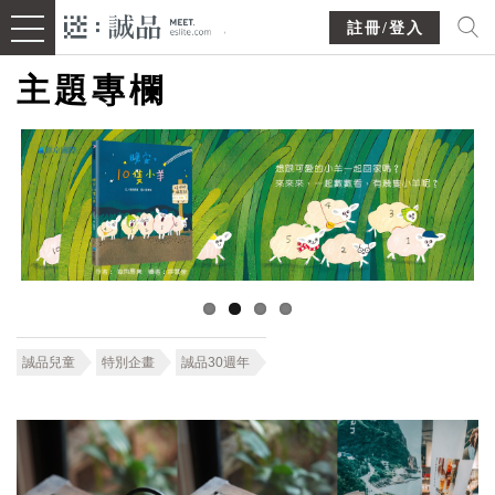
註冊/登入
主題專欄
誠品兒童
特別企畫
誠品30週年