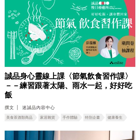
誠品身心靈線上課〈節氣飲食習作課〉
－－練習跟著太陽、雨水一起，好好吃
飯
撰文
迷誠品內容中心
美食茶酒類商品
家居雜貨
手作體驗
特別企畫
健康養生