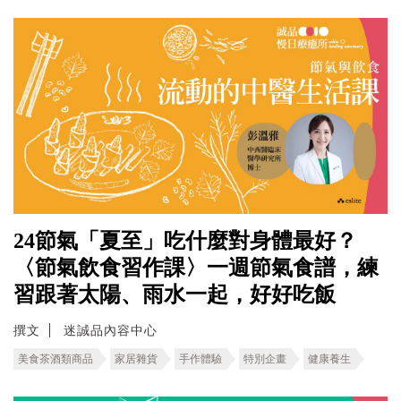
24節氣「夏至」吃什麼對身體最好？
〈節氣飲食習作課〉一週節氣食譜，練
習跟著太陽、雨水一起，好好吃飯
撰文
迷誠品內容中心
美食茶酒類商品
家居雜貨
手作體驗
特別企畫
健康養生