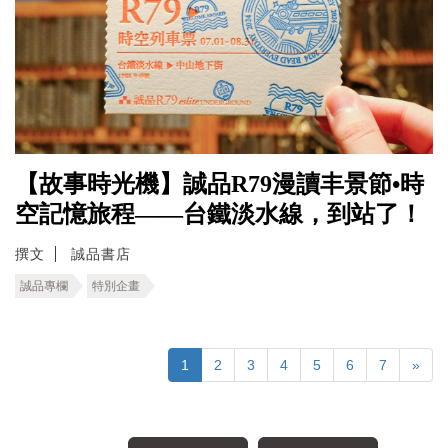
【故事時光機】誠品R79漫讀丰景節•時
空記憶旅程――台鐵淡水線，到站了！
撰文
誠品書店
誠品專欄
特別企畫
1
2
3
4
5
6
7
»