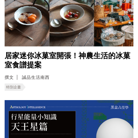
居家迷你冰菓室開張！神農生活的冰菓
室食譜提案
撰文
誠品生活南西
特別企畫