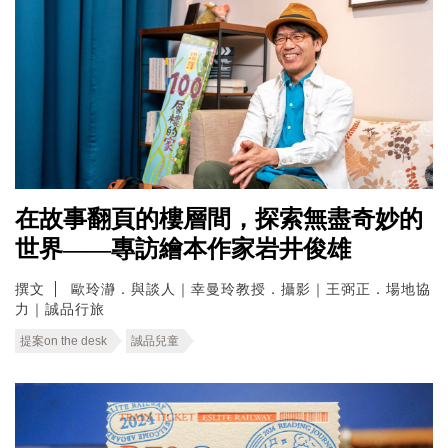
在故事翻頁的樓層間，探索無盡奇妙的
世界——專訪繪本作家岩井俊雄
撰文
歐玲瀞．與談人｜幸曼玲教授．攝影｜王弼正．場地協
力｜誠品行旅
提案on the desk
誠品兒童