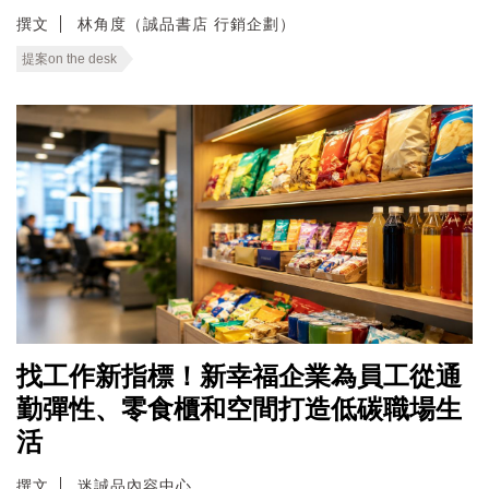
撰文
林角度（誠品書店 行銷企劃）
提案on the desk
找工作新指標！新幸福企業為員工從通
勤彈性、零食櫃和空間打造低碳職場生
活
撰文
迷誠品內容中心