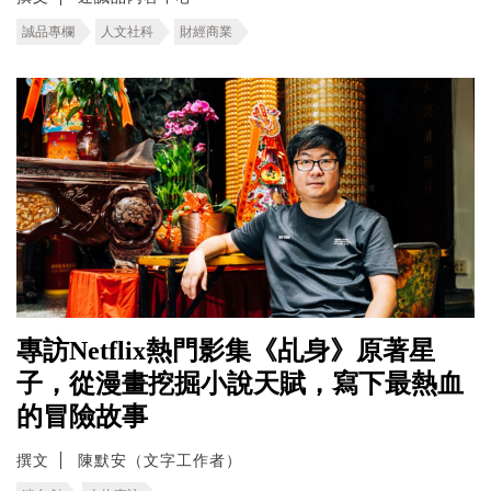
誠品專欄
人文社科
財經商業
專訪Netflix熱門影集《乩身》原著星
子，從漫畫挖掘小說天賦，寫下最熱血
的冒險故事
撰文
陳默安（文字工作者）