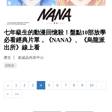
七年級生的動漫回憶殺！盤點10部放學
必看經典片單，《NANA》、《烏龍派
出所》線上看
撰文
迷誠品內容中心
迷動漫
«
1
2
3
4
5
6
7
8
9
10
…
»
»»