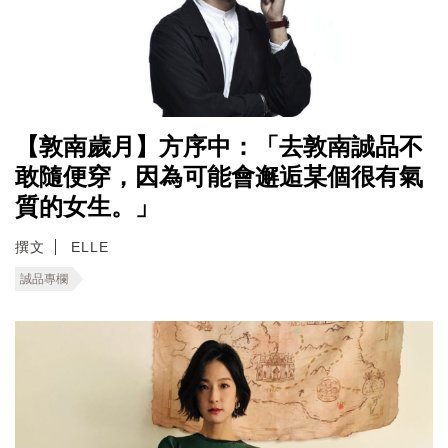
【敦南歲月】方序中：「去敦南誠品不
敢隨便穿，因為可能會邂逅某個很有氣
質的女生。」
撰文
ELLE
誠品專欄