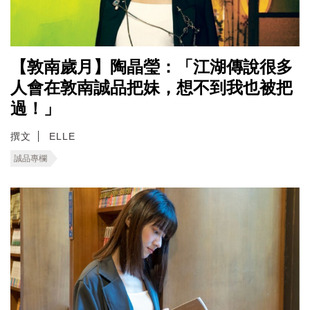
【敦南歲月】陶晶瑩：「江湖傳說很多
人會在敦南誠品把妹，想不到我也被把
過！」
撰文
ELLE
誠品專欄