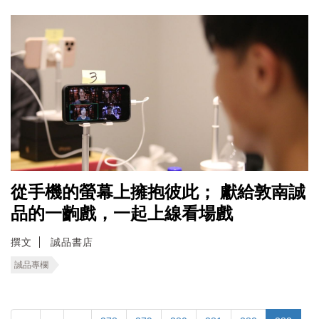
從手機的螢幕上擁抱彼此； 獻給敦南誠
品的一齣戲，一起上線看場戲
撰文
誠品書店
誠品專欄