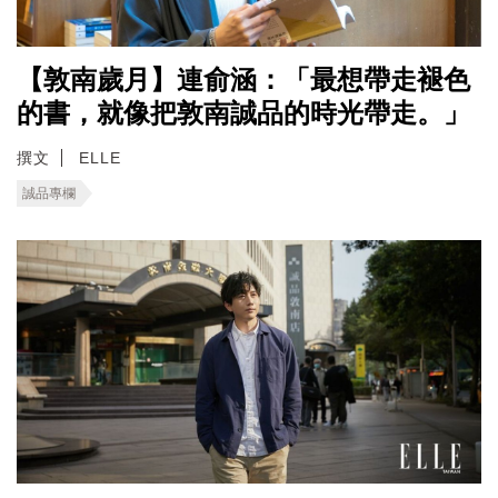
【敦南歲月】連俞涵：「最想帶走褪色
的書，就像把敦南誠品的時光帶走。」
撰文
ELLE
誠品專欄