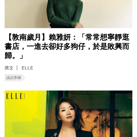
【敦南歲月】賴雅妍：「常常想寧靜逛
書店，一進去卻好多狗仔，於是敗興而
歸。」
撰文
ELLE
誠品專欄