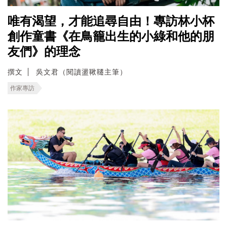
唯有渴望，才能追尋自由！專訪林小杯
創作童書《在鳥籠出生的小綠和他的朋
友們》的理念
撰文
吳文君（閱讀盪鞦韆主筆）
作家專訪