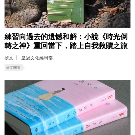
練習向過去的遺憾和解：小說《時光倒
轉之神》重回當下，踏上自我救贖之旅
撰文
皇冠文化編輯部
華文閱讀