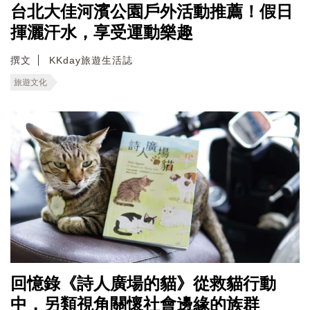
台北大佳河濱公園戶外活動推薦！假日
揮灑汗水，享受運動樂趣
撰文
KKday旅遊生活誌
旅遊文化
回憶錄《詩人廣場的貓》從救貓行動
中，另類視角關懷社會邊緣的族群