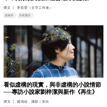
撰文
李奕萱（文字工作者）
迷繪本
作家書評
看似虛構的現實，與非虛構的小說情節
──專訪小說家劉梓潔與新作《再生》
撰文
趙鴻祐．攝影｜安比