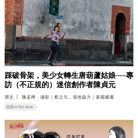
踩破骨架，美少女轉生唐葫蘆姑娘──專
訪（不正規的）迷信創作者陳貞元
撰文
陳孟樺．攝影｜蔡之凡．場地協力｜素園藏書
提案on the desk