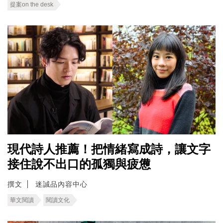
提案on the desk
現代詩人推薦！把情緒寫成詩，讓文字
接住說不出口的孤獨與疲憊
撰文
迷誠品內容中心
華文閱讀
閱讀文化