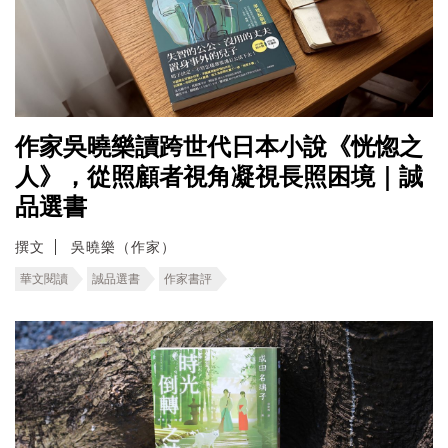
作家吳曉樂讀跨世代日本小說《恍惚之
人》，從照顧者視角凝視長照困境｜誠
品選書
撰文
吳曉樂（作家）
華文閱讀
誠品選書
作家書評