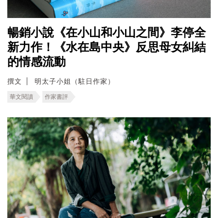
暢銷小說《在小山和小山之間》李停全
新力作！《水在島中央》反思母女糾結
的情感流動
撰文
明太子小姐（駐日作家）
華文閱讀
作家書評