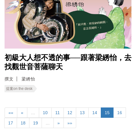
初級大人想不透的事──跟著梁綉怡，去
找觀世音菩薩聊天
撰文
梁綉怡
提案on the desk
««
«
…
10
11
12
13
14
15
16
17
18
19
…
»
»»