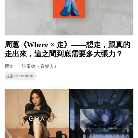
周蕙《Where × 走》——想走，跟真的
走出來，這之間到底需要多大張力？
撰文
許常德（音樂人）
提案on the desk