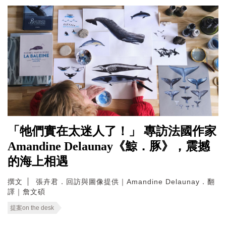
「牠們實在太迷人了！」 專訪法國作家
Amandine Delaunay《鯨．豚》，震撼
的海上相遇
撰文
張卉君．回訪與圖像提供｜Amandine Delaunay．翻
譯｜詹文碩
提案on the desk