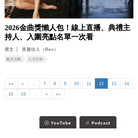
2026金曲獎懶人包！線上直播、典禮主
持人、入圍亮點名單一次看
撰文
美麗佳人（Ren）
藝文活動
人文社科
««
«
…
7
8
9
10
11
12
13
14
15
16
…
»
»»