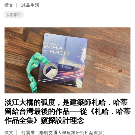
撰文
誠品生活
人物專訪
淡江大橋的弧度，是建築師札哈．哈蒂
留給台灣最後的作品──從《札哈．哈蒂
作品全集》窺探設計理念
撰文
何震寰（陽明交通大學建築研究所副教授）