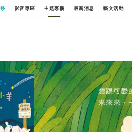
漫祭
影音專區
主題專欄
最新消息
藝文活動