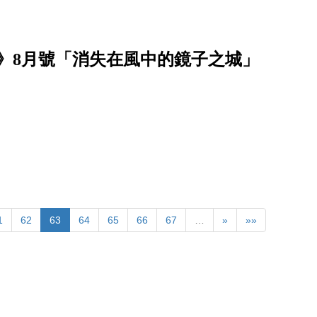
》8月號「消失在風中的鏡子之城」
1
62
63
64
65
66
67
…
»
»»