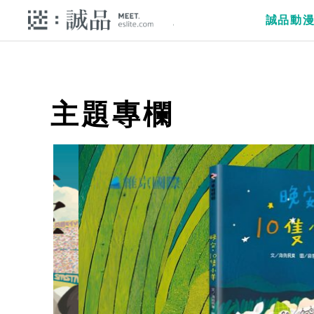
誠品動
主題專欄