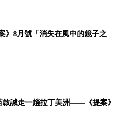
案》8月號「消失在風中的鏡子之
苗啟誠走一趟拉丁美洲——《提案》