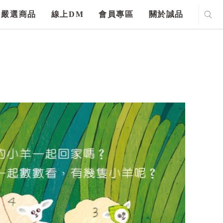
嚴選商品
線上DM
會員專區
關於誠品