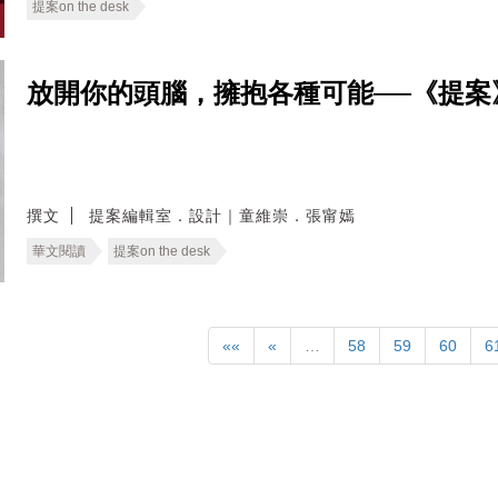
提案on the desk
放開你的頭腦，擁抱各種可能──《提案
撰文
提案編輯室．設計｜童維崇．張甯嫣
華文閱讀
提案on the desk
««
«
…
58
59
60
6