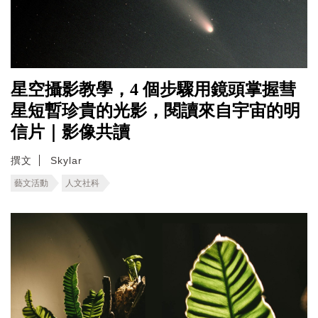
星空攝影教學，4 個步驟用鏡頭掌握彗
星短暫珍貴的光影，閱讀來自宇宙的明
信片｜影像共讀
撰文
Skylar
藝文活動
人文社科