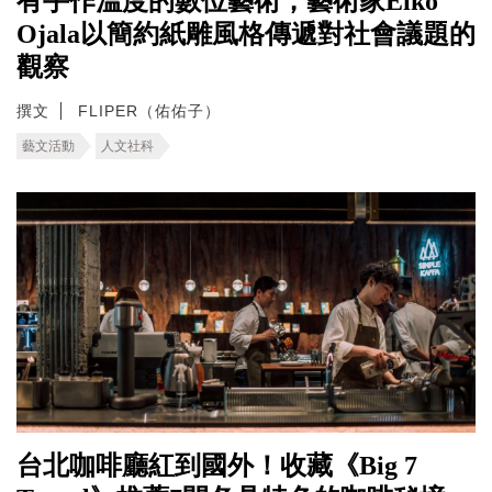
有手作溫度的數位藝術，藝術家Eiko
Ojala以簡約紙雕風格傳遞對社會議題的
觀察
撰文
FLIPER（佑佑子）
藝文活動
人文社科
台北咖啡廳紅到國外！收藏《Big 7