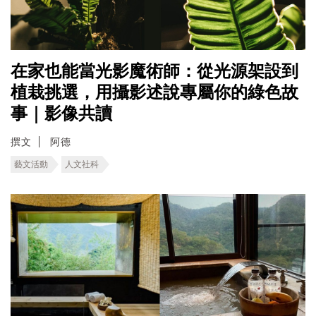
在家也能當光影魔術師：從光源架設到
植栽挑選，用攝影述說專屬你的綠色故
事｜影像共讀
撰文
阿德
藝文活動
人文社科