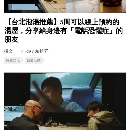
【台北泡湯推薦】5間可以線上預約的
湯屋，分享給身邊有「電話恐懼症」的
朋友
撰文
KKday 編輯群
旅遊文化
藝文活動