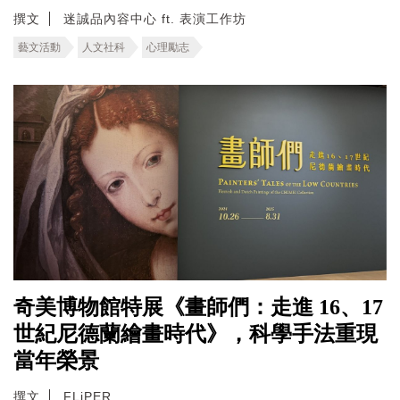
撰文
迷誠品內容中心 ft. 表演工作坊
藝文活動
人文社科
心理勵志
奇美博物館特展《畫師們：走進 16、17
世紀尼德蘭繪畫時代》，科學手法重現
當年榮景
撰文
FLiPER