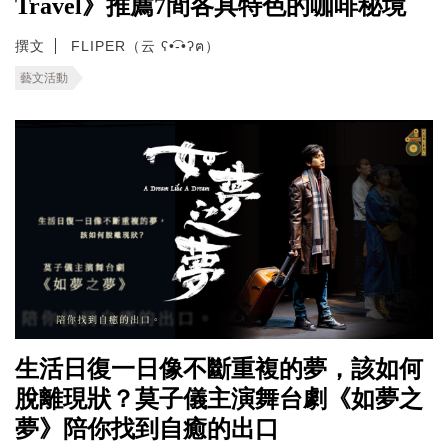
Travel》推薦7間各具特色的咖啡秘境
撰文
FLIPER（云 ʕ•͡-•ʔฅ）
藝文活動
生活日復一日像不斷重複的夢，該如何
脫離現狀？莫子儀主演舞台劇《如夢之
夢》陪你找到自癒的出口