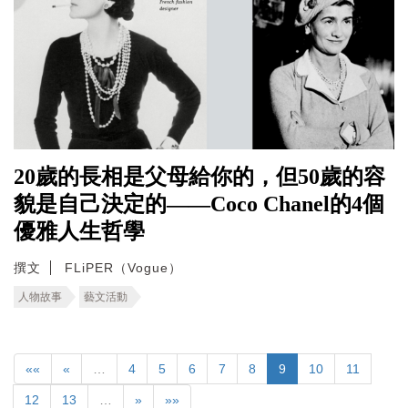
20歲的長相是父母給你的，但50歲的容
貌是自己決定的——Coco Chanel的4個
優雅人生哲學
撰文
FLiPER（Vogue）
人物故事
藝文活動
««
«
…
4
5
6
7
8
9
10
11
12
13
…
»
»»