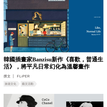
韓國插畫家Banzisu新作《喜歡，普通生
活》，將平凡日常幻化為溫馨畫作
撰文
FLiPER
旅遊文化
藝文活動