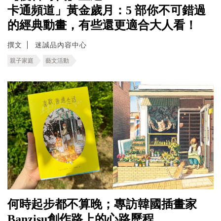
卡通頻道」黃金歲月：5 部你不可錯過
的經典動畫，有些還更適合大人看！
撰文
迷誠品內容中心
親子家庭
藝文活動
何時起步都不算晚；專訪韓國插畫家
Banzisu創作路上的心路歷程