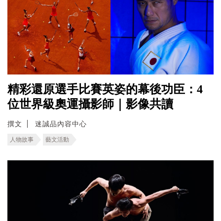
精彩還原選手比賽英姿的幕後功臣：4
位世界級奧運攝影師｜影像共讀
撰文
迷誠品內容中心
人物故事
藝文活動