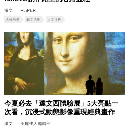
撰文
FLiPER
人物故事
藝文活動
人文社科
今夏必去「達文西體驗展」5大亮點一
次看，沉浸式動態影像重現經典畫作
撰文
美麗佳人編輯部