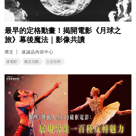
最早的定格動畫！揭開電影《月球之
旅》幕後魔法｜影像共讀
撰文
迷誠品內容中心
迷電影
藝文活動
人文社科