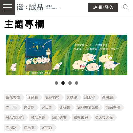
註冊/登入
主題專欄
影像共讀
迷台劇
誠品酒窖
迷動漫
細田守
新海誠
吉卜力
迷美劇
迷日劇
迷韓劇
誠品閱讀光影
誠品專欄
誠品電影院
誠品選樂
誠品選書
編輯書房
長大後才懂
迷測驗
迷繪本
迷電影