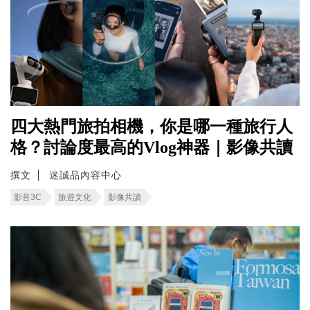
四大熱門旅拍相機，你是哪一種旅行人
格？討論度最高的Vlog神器｜影像共讀
撰文
迷誠品內容中心
影音3C
旅遊文化
影像共讀