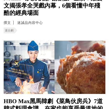
文揭張孝全哭戲內幕，6個看懂中年殘
酷的經典場面
撰文
迷誠品內容中心
迷台劇
HBO Max黑馬韓劇《菜鳥伙房兵》7道
韓式料理食譜，在家也能享受最道地的