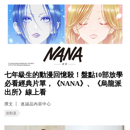
七年級生的動漫回憶殺！盤點10部放學
必看經典片單，《NANA》、《烏龍派
出所》線上看
撰文
迷誠品內容中心
迷動漫