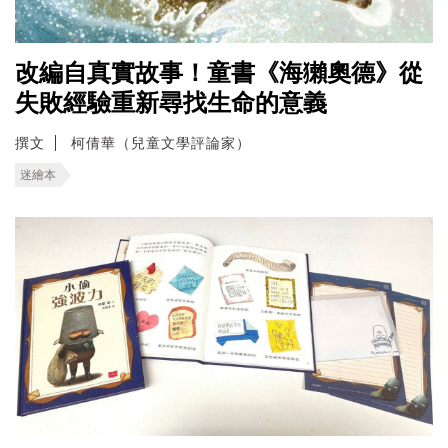
改編自真實故事！童書《海獺奧德》從
失敗經驗重新尋找生命的意義
撰文
柯倩華（兒童文學評論家）
迷繪本