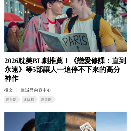
2026耽美BL劇推薦！《戀愛修課：直到
永遠》等5部讓人一追停不下來的高分
神作
撰文
迷誠品內容中心
迷台劇
迷日劇
迷美劇