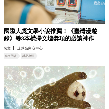
國際大獎文學小說推薦！《臺灣漫遊
錄》等8本橫掃文壇獎項的必讀神作
撰文
迷誠品內容中心
華文閱讀
誠品專欄