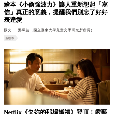
繪本《小偷強波力》讓人重新想起「寫
信」真正的意義，提醒我們別忘了好好
表達愛
撰文
游珮芸（國立臺東大學兒童文學研究所所長）
迷繪本
Netflix《欠妳的那場婚禮》登頂！嚴藝