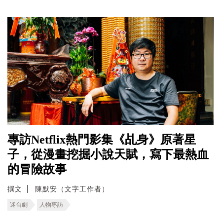
專訪Netflix熱門影集《乩身》原著星
子，從漫畫挖掘小說天賦，寫下最熱血
的冒險故事
撰文
陳默安（文字工作者）
迷台劇
人物專訪