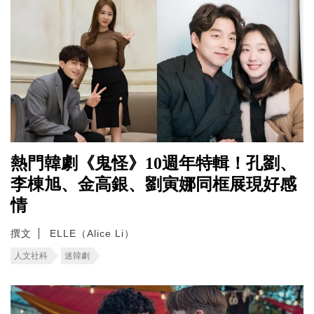
熱門韓劇《鬼怪》10週年特輯！孔劉、
李棟旭、金高銀、劉寅娜同框展現好感
情
撰文
ELLE（Alice Li）
人文社科
迷韓劇