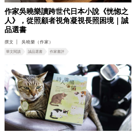
作家吳曉樂讀跨世代日本小說《恍惚之
人》，從照顧者視角凝視長照困境｜誠
品選書
撰文
吳曉樂（作家）
華文閱讀
誠品選書
作家書評