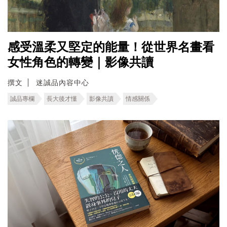
感受溫柔又堅定的能量！從世界名畫看
女性角色的轉變｜影像共讀
撰文
迷誠品內容中心
誠品專欄
長大後才懂
影像共讀
情感關係