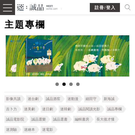
註冊/登入
主題專欄
影像共讀
迷台劇
誠品酒窖
迷動漫
細田守
新海誠
吉卜力
迷美劇
迷日劇
迷韓劇
誠品閱讀光影
誠品專欄
誠品電影院
誠品選樂
誠品選書
編輯書房
長大後才懂
迷測驗
迷繪本
迷電影