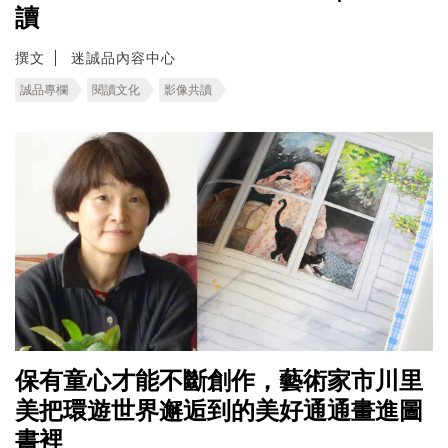
讀
撰文
迷誠品內容中心
誠品專欄
閱讀文化
影像共讀
保有童心才能不斷創作，藝術家市川里
美把環遊世界邂逅到的美好通通畫進圖
書裡