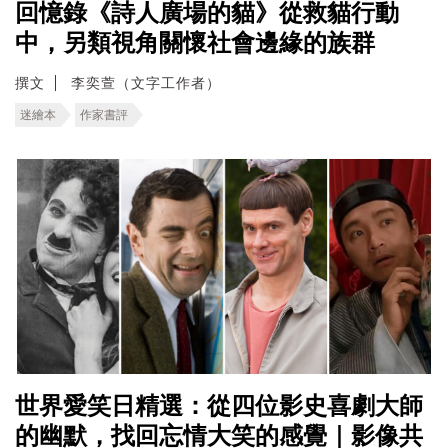
回憶錄《詩人廣場的貓》從救貓行動
中，另類視角關懷社會邊緣的族群
撰文
李奕萱（文字工作者）
迷繪本
作家書評
世界愛笑日精選：從四位影史喜劇大師
的幽默，找回忘情大笑的感覺｜影像共