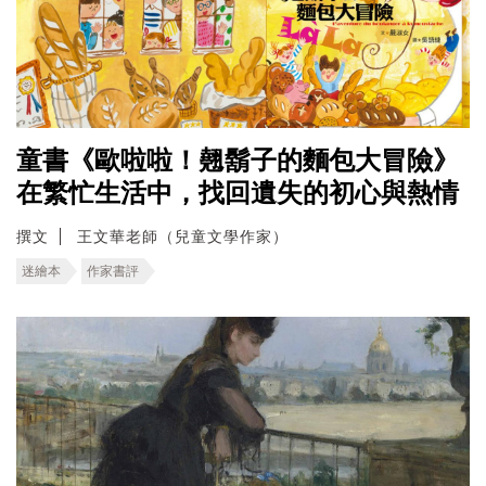
童書《歐啦啦！翹鬍子的麵包大冒險》
在繁忙生活中，找回遺失的初心與熱情
撰文
王文華老師（兒童文學作家）
迷繪本
作家書評