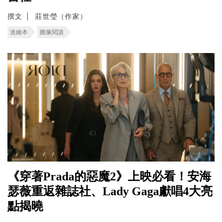
撰文
莊世瑩（作家）
迷繪本
圖像閱讀
《穿著Prada的惡魔2》上映必看！安海
瑟薇重返雜誌社、Lady Gaga獻唱4大亮
點揭曉