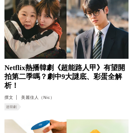
Netflix熱播韓劇《超能路人甲》有望開
拍第二季嗎？劇中9大謎底、彩蛋全解
析！
撰文
美麗佳人（Nic）
迷韓劇