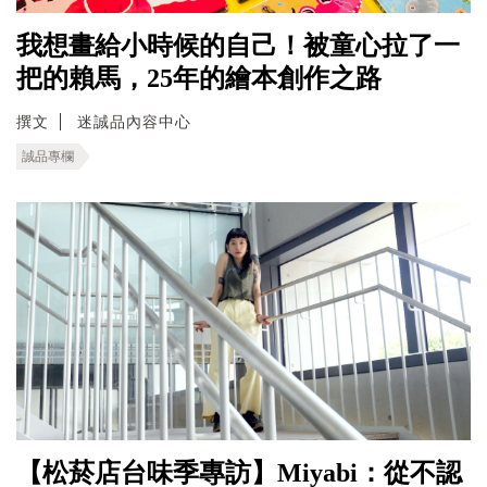
我想畫給小時候的自己！被童心拉了一
把的賴馬，25年的繪本創作之路
撰文
迷誠品內容中心
誠品專欄
【松菸店台味季專訪】Miyabi：從不認