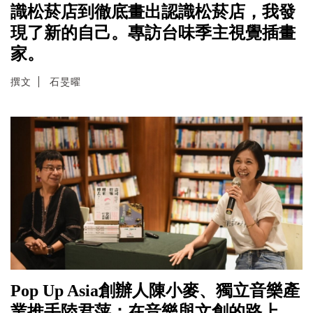
識松菸店到徹底畫出認識松菸店，我發
現了新的自己。專訪台味季主視覺插畫
家。
撰文
石旻曜
Pop Up Asia創辦人陳小麥、獨立音樂產
業推手陸君萍：在音樂與文創的路上，