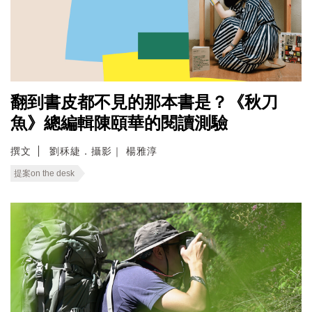
翻到書皮都不見的那本書是？《秋刀
魚》總編輯陳頤華的閱讀測驗
撰文
劉秝緁．攝影｜ 楊雅淳
提案on the desk