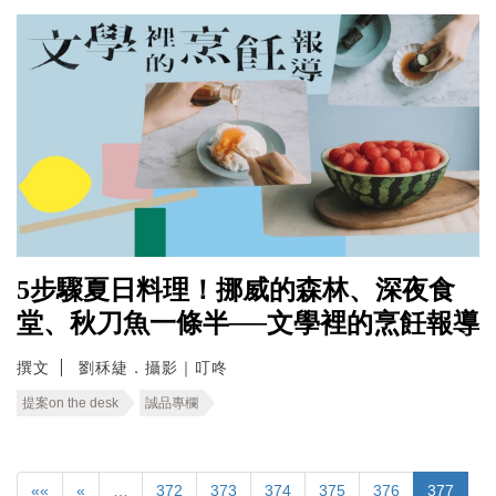
5步驟夏日料理！挪威的森林、深夜食
堂、秋刀魚一條半──文學裡的烹飪報導
撰文
劉秝緁．攝影｜叮咚
提案on the desk
誠品專欄
««
«
…
372
373
374
375
376
377