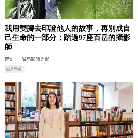
我用雙腳去印證他人的故事，再別成自
己生命的一部分；踏過97座百岳的攝影
師
撰文
誠品閱讀光影
誠品專欄