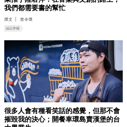
我們都需要書的幫忙
撰文
曾令懷
誠品專欄
很多人會有種看笑話的感覺，但那不會
摧毀我的決心；開餐車環島賣漢堡的台