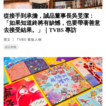
從接手到承擔，誠品董事長吳旻潔：
「如果知道終將有缺憾，也要帶著善意
去接受結果。」｜TVBS 專訪
撰文
TVBS 看板人物
誠品專欄