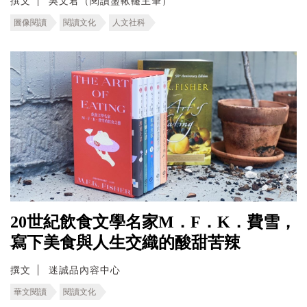
撰文
吳文君（閱讀盪鞦韆主筆）
圖像閱讀
閱讀文化
人文社科
20世紀飲食文學名家M．F．K．費雪，
寫下美食與人生交織的酸甜苦辣
撰文
迷誠品內容中心
華文閱讀
閱讀文化