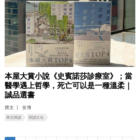
本屋大賞小說《史賓諾莎診療室》；當
醫學遇上哲學，死亡可以是一種溫柔｜
誠品選書
撰文
安博
華文閱讀
閱讀文化