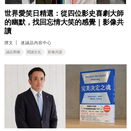
世界愛笑日精選：從四位影史喜劇大師
的幽默，找回忘情大笑的感覺｜影像共
讀
撰文
迷誠品內容中心
誠品專欄
閱讀文化
影像共讀