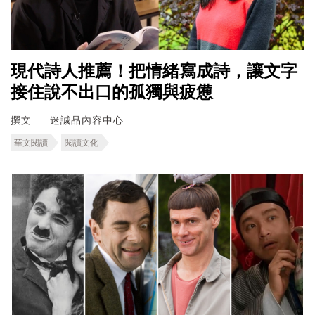
現代詩人推薦！把情緒寫成詩，讓文字
接住說不出口的孤獨與疲憊
撰文
迷誠品內容中心
華文閱讀
閱讀文化