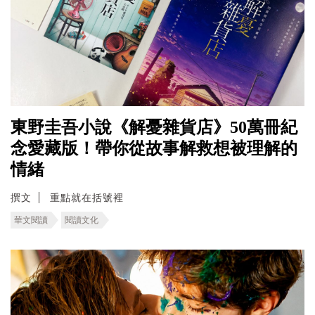
東野圭吾小說《解憂雜貨店》50萬冊紀
念愛藏版！帶你從故事解救想被理解的
情緒
撰文
重點就在括號裡
華文閱讀
閱讀文化