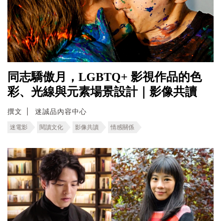
同志驕傲月，LGBTQ+ 影視作品的色
彩、光線與元素場景設計｜影像共讀
撰文
迷誠品內容中心
迷電影
閱讀文化
影像共讀
情感關係