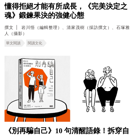
懂得拒絕才能有所成長，《完美決定之
魂》鍛鍊果決的強健心態
撰文
岩川悟（編輯整理）、清家茂樹（採訪撰文）、石塚雅
人（攝影）
華文閱讀
閱讀文化
《別再騙自己》10 句清醒語錄！拆穿自