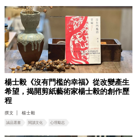
楊士毅《沒有門檻的幸福》從改變產生
希望，揭開剪紙藝術家楊士毅的創作歷
程
撰文
楊士毅
誠品選書
閱讀文化
心理勵志