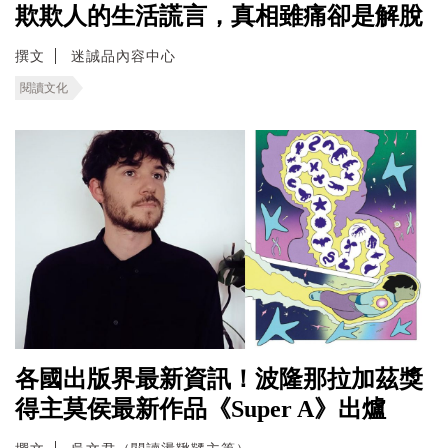
欺欺人的生活謊言，真相雖痛卻是解脫
撰文
迷誠品內容中心
閱讀文化
各國出版界最新資訊！波隆那拉加茲獎
得主莫侯最新作品《Super A》出爐