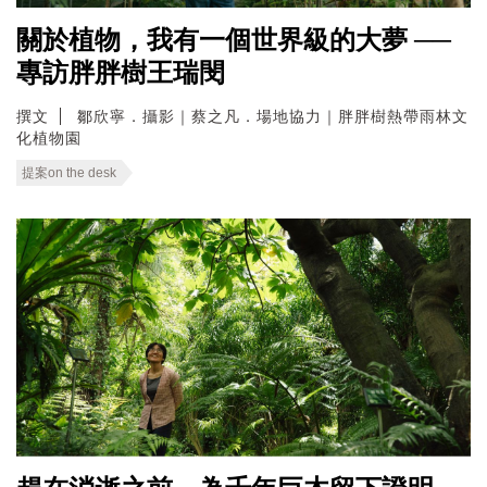
關於植物，我有一個世界級的大夢 ──
專訪胖胖樹王瑞閔
撰文
鄒欣寧．攝影｜蔡之凡．場地協力｜胖胖樹熱帶雨林文
化植物園
提案on the desk