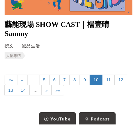
藝能現場 SHOW CAST｜楊壹晴
Sammy
撰文
誠品生活
人物專訪
««
«
…
5
6
7
8
9
10
11
12
13
14
…
»
»»