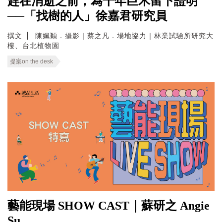
趕在消逝之前，為千年巨木留下證明
──「找樹的人」徐嘉君研究員
撰文
陳姵穎．攝影｜蔡之凡．場地協力｜林業試驗所研究大
樓、台北植物園
提案on the desk
藝能現場 SHOW CAST｜蘇研之 Angie
Su