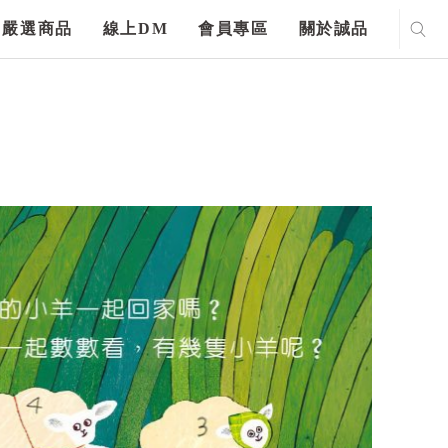
嚴選商品
線上DM
會員專區
關於誠品