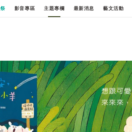
漫祭
影音專區
主題專欄
最新消息
藝文活動