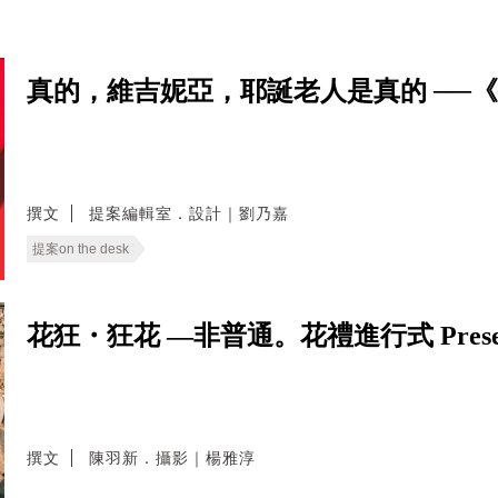
真的，維吉妮亞，耶誕老人是真的 ──
撰文
提案編輯室．設計｜劉乃嘉
提案on the desk
花狂・狂花 —非普通。花禮進行式 Present b
撰文
陳羽新．攝影｜楊雅淳