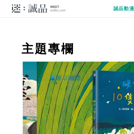
誠品動
主題專欄