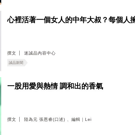
心裡活著一個女人的中年大叔？每個人
撰文
迷誠品內容中心
誠品新聞
一股用愛與熱情 調和出的香氣
撰文
陸為元 張恩睿(口述) 、編輯｜Lei