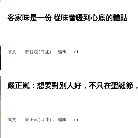
客家味是一份 從味蕾暖到心底的體貼
撰文
游智穗(口述) 、編輯｜Lei
嚴正嵐：想要對別人好，不只在聖誕節
撰文
嚴正嵐(口述)． 編輯｜Lei