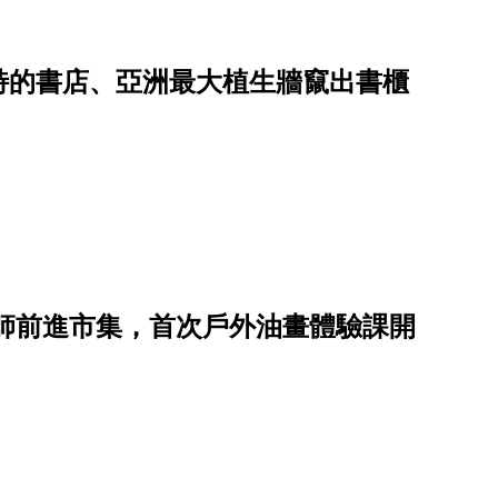
特的書店、亞洲最大植生牆竄出書櫃
師前進市集，首次戶外油畫體驗課開