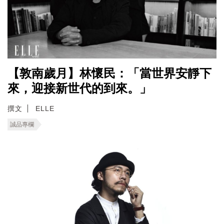
【敦南歲月】林懷民：「當世界安靜下
來，迎接新世代的到來。」
撰文
ELLE
誠品專欄