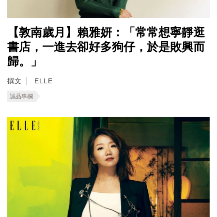
【敦南歲月】賴雅妍：「常常想寧靜逛
書店，一進去卻好多狗仔，於是敗興而
歸。」
撰文
ELLE
誠品專欄