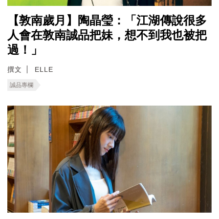
【敦南歲月】陶晶瑩：「江湖傳說很多
人會在敦南誠品把妹，想不到我也被把
過！」
撰文
ELLE
誠品專欄