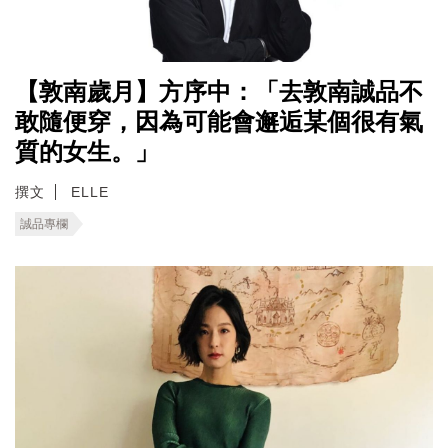
【敦南歲月】方序中：「去敦南誠品不
敢隨便穿，因為可能會邂逅某個很有氣
質的女生。」
撰文
ELLE
誠品專欄